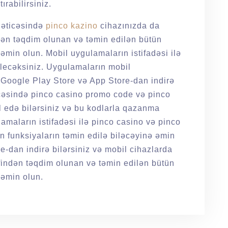
rabilirsiniz.
nəticəsində
pinco kazino
cihazınızda da
dən təqdim olunan və təmin edilən bütün
 əmin olun. Mobil uygulamaların istifadəsi ilə
ilecəksiniz. Uygulamaların mobil
Google Play Store və App Store-dan indirə
icəsində pinco casino promo code və pinco
l edə bilərsiniz və bu kodlarla qazanma
ulamaların istifadəsi ilə pinco casino və pinco
 funksiyaların təmin edilə biləcəyinə əmin
e-dan indirə bilərsiniz və mobil cihazlarda
findən təqdim olunan və təmin edilən bütün
 əmin olun.