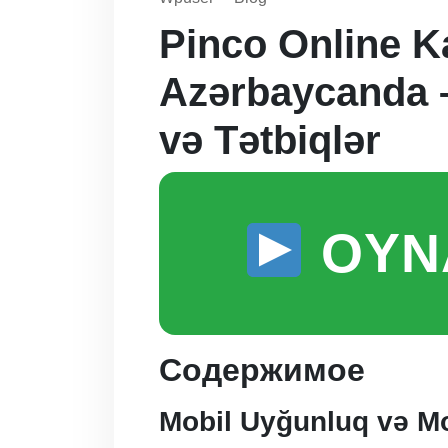
Pinco Online K
Azərbaycanda 
və Tətbiqlər
OYN
Содержимое
Mobil Uyğunluq və Mo