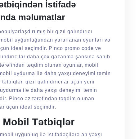
tbiqindən İstifadə
ında məlumatlar
ulyarlaşdırılmış bir qızıl qalındırıcı
o mobil uyğunluğundan yararlanan oyunları və
r üçün ideal seçimdir. Pinco promo code və
alındırıcılar daha çox qazanma şansına sahib
tərəfindən təqdim olunan oyunlar, mobil
 mobil uydurma ilə daha yaxşı deneyimi təmin
tətbiqlər, qızıl qalındırıcılar üçün yeni
 uydurma ilə daha yaxşı deneyimi təmin
dir. Pinco az tərəfindən təqdim olunan
lar üçün ideal seçimdir.
Mobil Tətbiqlər
bil uyğunluq ilə istifadəçilərə ən yaxşı