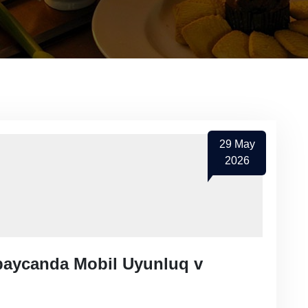
29
May
2026
baycanda Mobil Uyunluq v