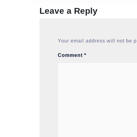
Leave a Reply
Your email address will not be 
Comment
*