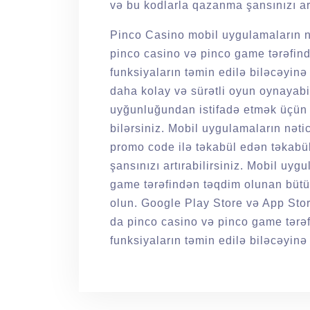
və bu kodlarla qazanma şansınızı artı
Pinco Casino mobil uygulamaların 
pinco casino və pinco game tərəfin
funksiyaların təmin edilə biləcəyinə
daha kolay və sürətli oyun oynayab
uyğunluğundan istifadə etmək üçün 
bilərsiniz. Mobil uygulamaların nət
promo code ilə təkabül edən təkabü
şansınızı artırabilirsiniz. Mobil uyg
game tərəfindən təqdim olunan bütün
olun. Google Play Store və App Stor
da pinco casino və pinco game tərə
funksiyaların təmin edilə biləcəyinə