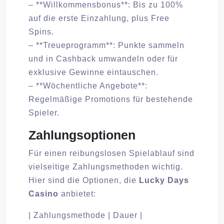
– **Willkommensbonus**: Bis zu 100%
auf die erste Einzahlung, plus Free
Spins.
– **Treueprogramm**: Punkte sammeln
und in Cashback umwandeln oder für
exklusive Gewinne eintauschen.
– **Wöchentliche Angebote**:
Regelmäßige Promotions für bestehende
Spieler.
Zahlungsoptionen
Für einen reibungslosen Spielablauf sind
vielseitige Zahlungsmethoden wichtig.
Hier sind die Optionen, die
Lucky Days
Casino
anbietet:
| Zahlungsmethode | Dauer |