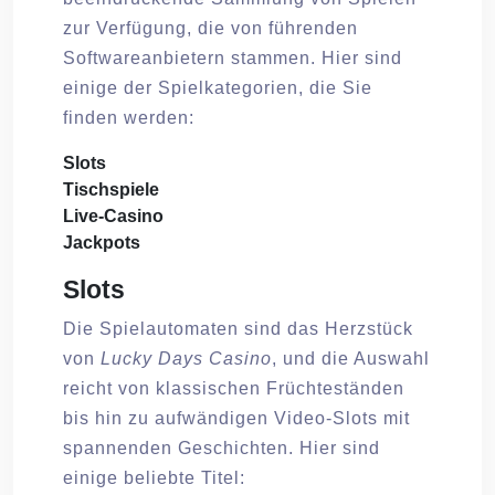
zur Verfügung, die von führenden
Softwareanbietern stammen. Hier sind
einige der Spielkategorien, die Sie
finden werden:
Slots
Tischspiele
Live-Casino
Jackpots
Slots
Die Spielautomaten sind das Herzstück
von
Lucky Days Casino
, und die Auswahl
reicht von klassischen Früchteständen
bis hin zu aufwändigen Video-Slots mit
spannenden Geschichten. Hier sind
einige beliebte Titel: