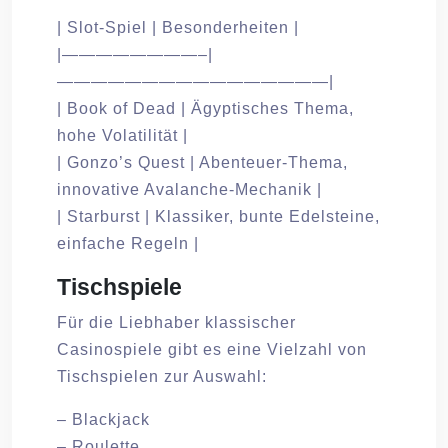
| Slot-Spiel | Besonderheiten |
|————————–|
————————————————|
| Book of Dead | Ägyptisches Thema,
hohe Volatilität |
| Gonzo’s Quest | Abenteuer-Thema,
innovative Avalanche-Mechanik |
| Starburst | Klassiker, bunte Edelsteine,
einfache Regeln |
Tischspiele
Für die Liebhaber klassischer
Casinospiele gibt es eine Vielzahl von
Tischspielen zur Auswahl:
– Blackjack
– Roulette