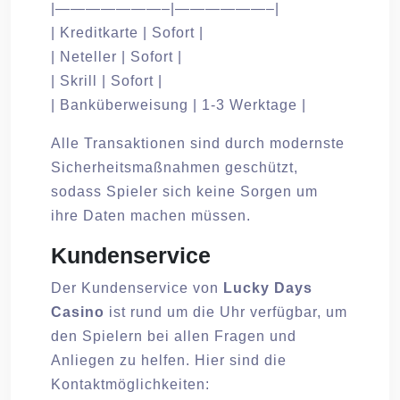
|———————–|——————–|
| Kreditkarte | Sofort |
| Neteller | Sofort |
| Skrill | Sofort |
| Banküberweisung | 1-3 Werktage |
Alle Transaktionen sind durch modernste
Sicherheitsmaßnahmen geschützt,
sodass Spieler sich keine Sorgen um
ihre Daten machen müssen.
Kundenservice
Der Kundenservice von
Lucky Days
Casino
ist rund um die Uhr verfügbar, um
den Spielern bei allen Fragen und
Anliegen zu helfen. Hier sind die
Kontaktmöglichkeiten: