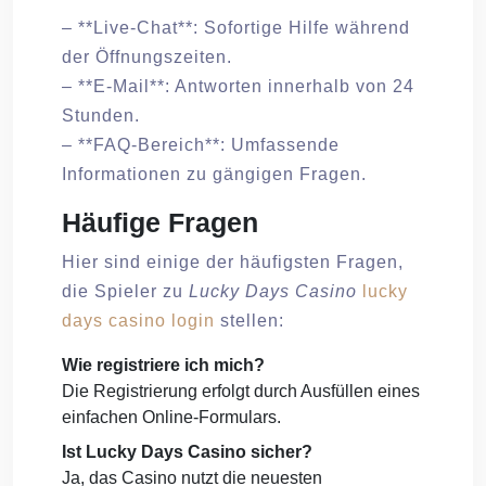
– **Live-Chat**: Sofortige Hilfe während
der Öffnungszeiten.
– **E-Mail**: Antworten innerhalb von 24
Stunden.
– **FAQ-Bereich**: Umfassende
Informationen zu gängigen Fragen.
Häufige Fragen
Hier sind einige der häufigsten Fragen,
die Spieler zu
Lucky Days Casino
lucky
days casino login
stellen:
Wie registriere ich mich?
Die Registrierung erfolgt durch Ausfüllen eines
einfachen Online-Formulars.
Ist
Lucky Days Casino
sicher?
Ja, das Casino nutzt die neuesten