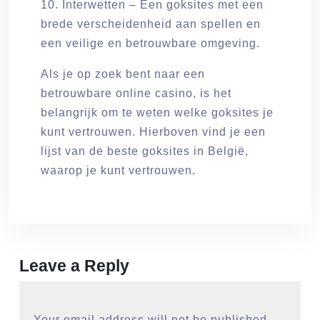
10. Interwetten – Een goksites met een
brede verscheidenheid aan spellen en
een veilige en betrouwbare omgeving.
Als je op zoek bent naar een
betrouwbare online casino, is het
belangrijk om te weten welke goksites je
kunt vertrouwen. Hierboven vind je een
lijst van de beste goksites in België,
waarop je kunt vertrouwen.
Leave a Reply
Your email address will not be published.