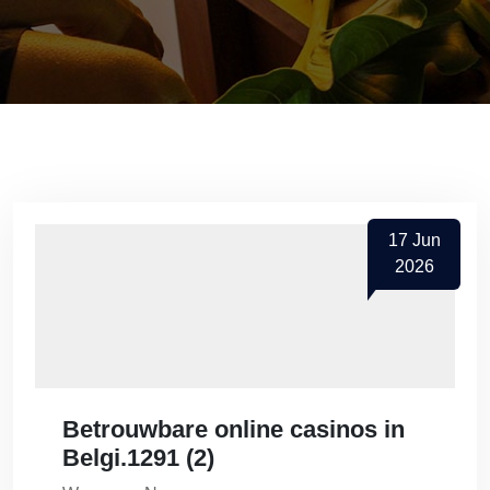
17
Jun
2026
Betrouwbare online casinos in
Belgi.1291 (2)