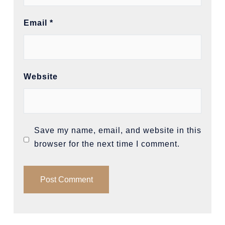
Email
*
Website
Save my name, email, and website in this
browser for the next time I comment.