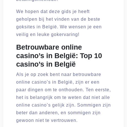
We hopen dat deze gids je heeft
geholpen bij het vinden van de beste
goksites in België. We wensen je een
veilig en leuke gokervaring!
Betrouwbare online
casino’s in België: Top 10
casino’s in België
Als je op zoek bent naar betrouwbare
online casino’s in België, zijn er een
paar dingen om te onthouden. Ten eerste,
het is belangrijk om te weten dat niet alle
online casino’s gelijk zijn. Sommigen zijn
beter dan anderen, en sommigen zijn
gewoon niet te vertrouwen.