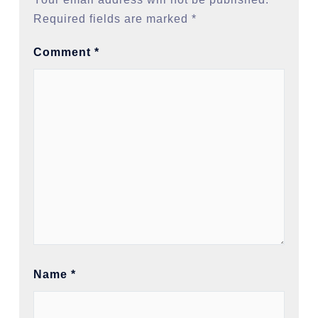
Required fields are marked
*
Comment
*
Name
*