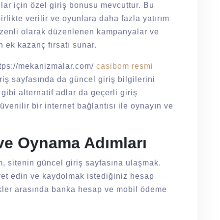
lar için özel giriş bonusu mevcuttur. Bu
birlikte verilir ve oyunlara daha fazla yatırım
düzenli olarak düzenlenen kampanyalar ve
n ek kazanç fırsatı sunar.
ttps://mekanizmalar.com/
casibom resmi
riş sayfasında da güncel giriş bilgilerini
ibi alternatif adlar da geçerli giriş
venilir bir internet bağlantısı ile oynayın ve
ve Oynama Adımları
, sitenin güncel giriş sayfasına ulaşmak.
ret edin ve kaydolmak istediğiniz hesap
ekler arasında banka hesap ve mobil ödeme