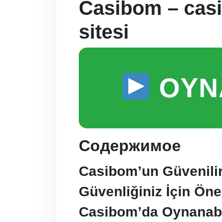
Casibom – casi
sitesi
OYN
Содержимое
Casibom’un Güvenilir
Güvenliğiniz İçin Ön
Casibom’da Oynanabi