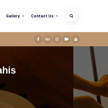
Gallery
Contact Us
ahis