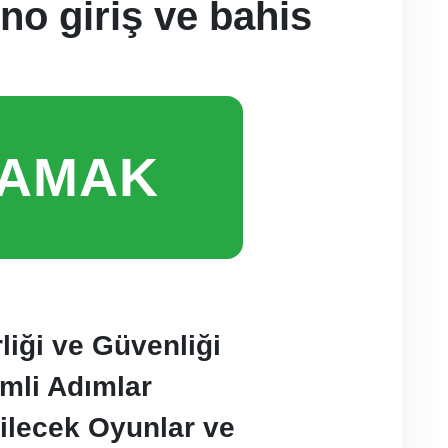
no giriş ve bahis
AMAK
liği ve Güvenliği
emli Adımlar
lecek Oyunlar ve