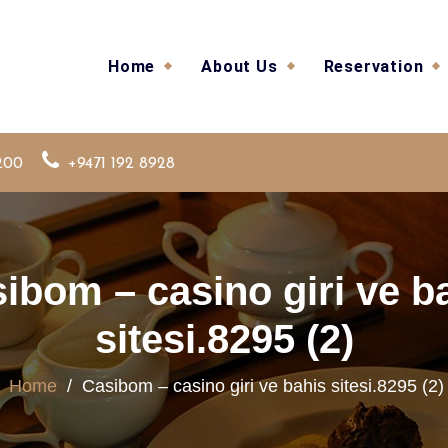
Home
About Us
Reservation
200
+9471 192 8928
ibom – casino giri ve b
sitesi.8295 (2)
Home
/
Casibom – casino giri ve bahis sitesi.8295 (2)