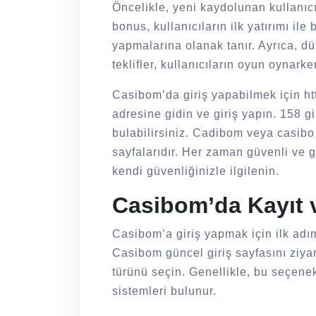
Öncelikle, yeni kaydolunan kullanıcı
bonus, kullanıcıların ilk yatırımı ile 
yapmalarına olanak tanır. Ayrıca, 
teklifler, kullanıcıların oyun oynarke
Casibom’da giriş yapabilmek için h
adresine gidin ve giriş yapın. 158 gi
bulabilirsiniz. Cadibom veya casibo g
sayfalarıdır. Her zaman güvenli ve gü
kendi güvenliğinizle ilgilenin.
Casibom’da Kayıt 
Casibom’a giriş yapmak için ilk adım
Casibom güncel giriş sayfasını ziya
türünü seçin. Genellikle, bu seçen
sistemleri bulunur.