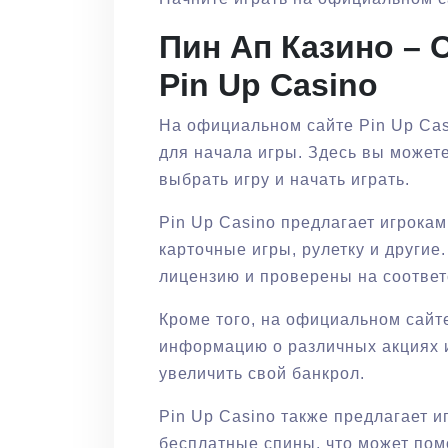
Пин Ап Казино –
Pin Up Casino
На официальном сайте Pin Up Cas
для начала игры. Здесь вы можете
выбрать игру и начать играть.
Pin Up Casino предлагает игрокам
карточные игры, рулетку и другие
лицензию и проверены на соотве
Кроме того, на официальном сайт
информацию о различных акциях 
увеличить свой банкрол.
Pin Up Casino также предлагает 
бесплатные спины, что может пом