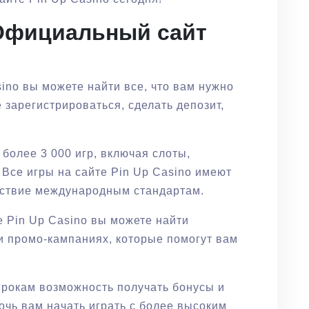
 Официальный сайт
ino вы можете найти все, что вам нужно
 зарегистрироваться, сделать депозит,
 более 3 000 игр, включая слоты,
. Все игры на сайте Pin Up Casino имеют
тствие международным стандартам.
е Pin Up Casino вы можете найти
и промо-кампаниях, которые помогут вам
игрокам возможность получать бонусы и
очь вам начать играть с более высоким