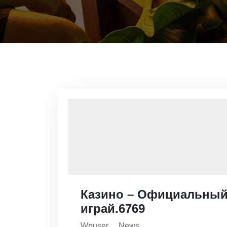
Казино – Официальный 
играй.6769
Wpuser
News