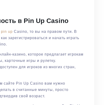
ость в Pin Up Casino
т
pin up
Casino, то вы на правом пути. В
как зарегистрироваться и начать играть
ino.
нлайн-казино, которое предлагает игрокам
ы, карточные игры и рулетку.
оступен для игроков из многих стран,
м сайте Pin Up Casino вам нужно
делать в считанные минуты, просто
дтвердив свой возраст.