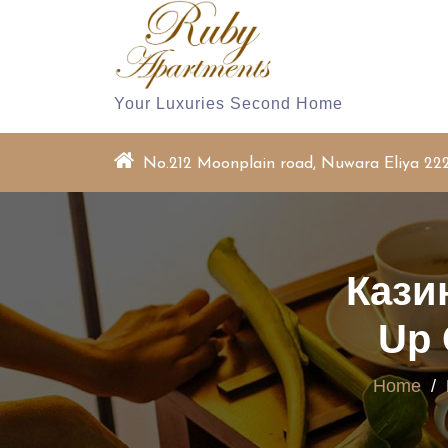
Skip
to
content
Your Luxuries Second Home
No.212 Moonplain road, Nuwara Eliya 22
Кази
Up 
Home
/