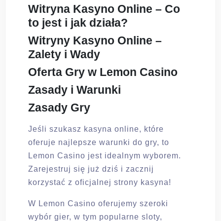
Witryna Kasyno Online – Co
to jest i jak działa?
Witryny Kasyno Online –
Zalety i Wady
Oferta Gry w Lemon Casino
Zasady i Warunki
Zasady Gry
Jeśli szukasz kasyna online, które
oferuje najlepsze warunki do gry, to
Lemon Casino jest idealnym wyborem.
Zarejestruj się już dziś i zacznij
korzystać z oficjalnej strony kasyna!
W Lemon Casino oferujemy szeroki
wybór gier, w tym popularne sloty,