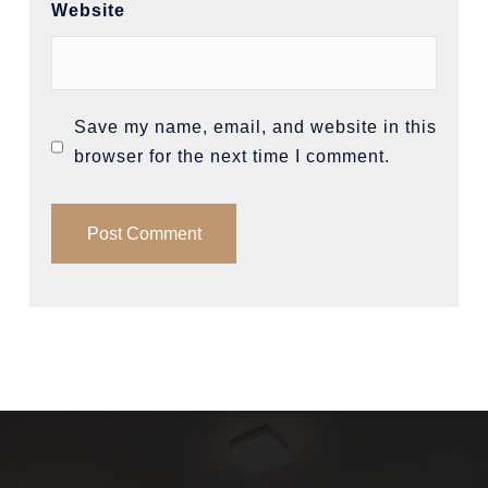
Website
Save my name, email, and website in this
browser for the next time I comment.