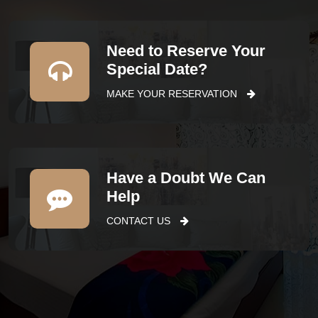
Need to Reserve Your
Special Date?
MAKE YOUR RESERVATION
Have a Doubt We Can
Help
CONTACT US