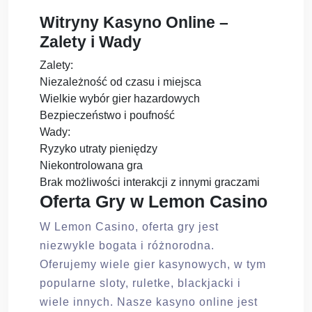
Witryny Kasyno Online –
Zalety i Wady
Zalety:
Niezależność od czasu i miejsca
Wielkie wybór gier hazardowych
Bezpieczeństwo i poufność
Wady:
Ryzyko utraty pieniędzy
Niekontrolowana gra
Brak możliwości interakcji z innymi graczami
Oferta Gry w Lemon Casino
W Lemon Casino, oferta gry jest
niezwykle bogata i różnorodna.
Oferujemy wiele gier kasynowych, w tym
popularne sloty, ruletke, blackjacki i
wiele innych. Nasze kasyno online jest