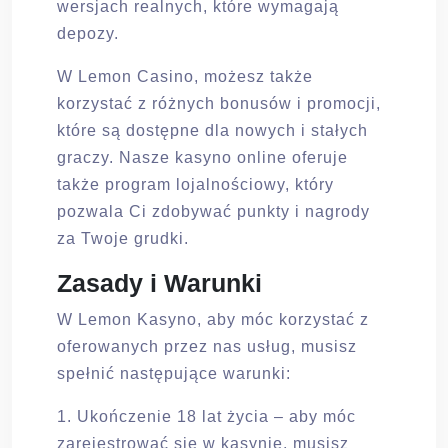
wersjach realnych, które wymagają
depozy.
W Lemon Casino, możesz także
korzystać z różnych bonusów i promocji,
które są dostępne dla nowych i stałych
graczy. Nasze kasyno online oferuje
także program lojalnościowy, który
pozwala Ci zdobywać punkty i nagrody
za Twoje grudki.
Zasady i Warunki
W Lemon Kasyno, aby móc korzystać z
oferowanych przez nas usług, musisz
spełnić następujące warunki:
1. Ukończenie 18 lat życia – aby móc
zarejestrować się w kasynie, musisz