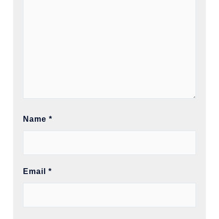
Name
*
Email
*