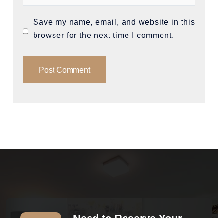
Save my name, email, and website in this
browser for the next time I comment.