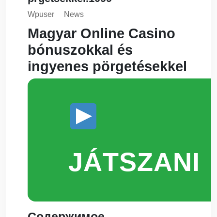
Wpuser
News
Magyar Online Casino
bónuszokkal és
ingyenes pörgetésekkel
JÁTSZANI
Содержимое