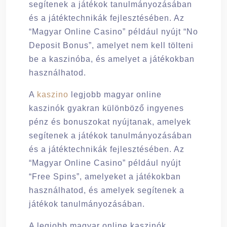
segítenek a játékok tanulmányozásában
és a játéktechnikák fejlesztésében. Az
“Magyar Online Casino” például nyújt “No
Deposit Bonus”, amelyet nem kell tölteni
be a kaszinóba, és amelyet a játékokban
használhatod.
A
kaszino
legjobb magyar online
kaszinók gyakran különböző ingyenes
pénz és bonuszokat nyújtanak, amelyek
segítenek a játékok tanulmányozásában
és a játéktechnikák fejlesztésében. Az
“Magyar Online Casino” például nyújt
“Free Spins”, amelyeket a játékokban
használhatod, és amelyek segítenek a
játékok tanulmányozásában.
A legjobb magyar online kaszinók