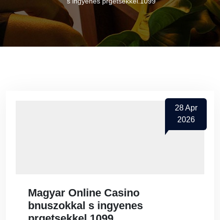
s ingyenes prgetsekkel.1099
28
Apr
2026
Magyar Online Casino
bnuszokkal s ingyenes
prgetsekkel.1099