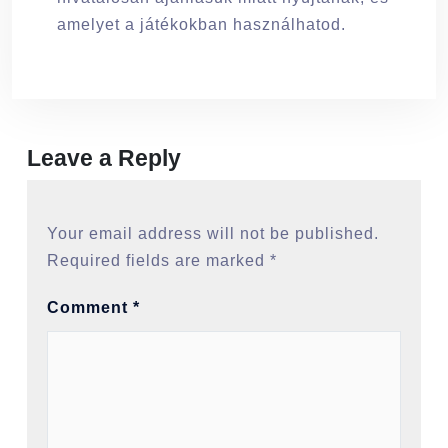
amelyet a játékokban használhatod.
Leave a Reply
Your email address will not be published.
Required fields are marked
*
Comment
*