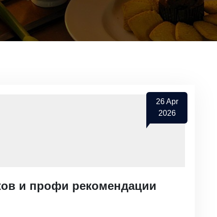
26
Apr
2026
ков и профи рекомендации