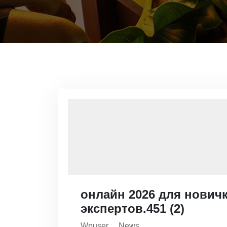
онлайн 2026 для нович
экспертов.451 (2)
Wpuser
News