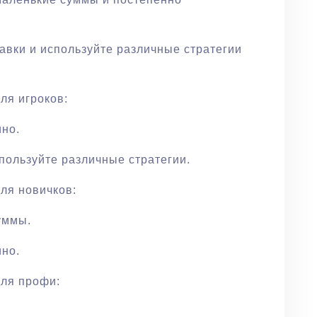
авки и используйте различные стратегии
ля игроков:
ино.
спользуйте различные стратегии.
ля новичков:
уммы.
ино.
для профи: