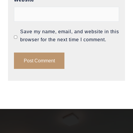
Save my name, email, and website in this
browser for the next time I comment.