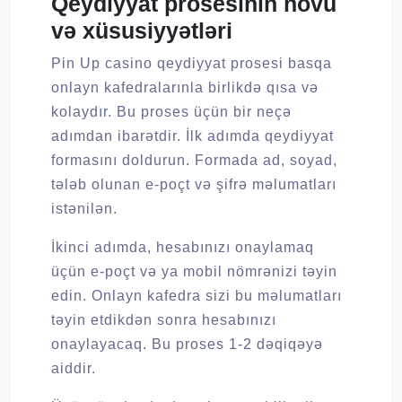
Qeydiyyat prosesinin növü
və xüsusiyyətləri
Pin Up casino qeydiyyat prosesi basqa
onlayn kafedralarınla birlikdə qısa və
kolaydır. Bu proses üçün bir neçə
adımdan ibarətdir. İlk adımda qeydiyyat
formasını doldurun. Formada ad, soyad,
tələb olunan e-poçt və şifrə məlumatları
istənilən.
İkinci adımda, hesabınızı onaylamaq
üçün e-poçt və ya mobil nömrənizi təyin
edin. Onlayn kafedra sizi bu məlumatları
təyin etdikdən sonra hesabınızı
onaylayacaq. Bu proses 1-2 dəqiqəyə
aiddir.