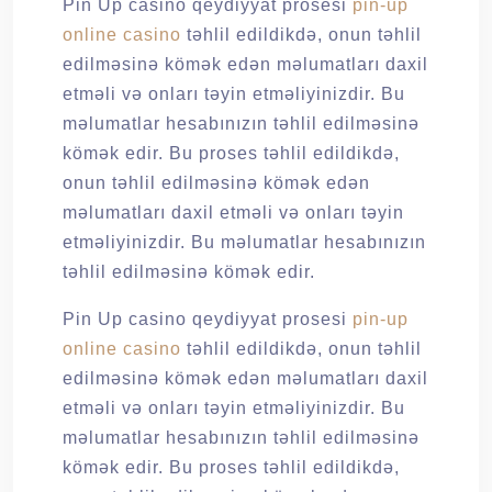
Pin Up casino qeydiyyat prosesi
pin-up
online casino
təhlil edildikdə, onun təhlil
edilməsinə kömək edən məlumatları daxil
etməli və onları təyin etməliyinizdir. Bu
məlumatlar hesabınızın təhlil edilməsinə
kömək edir. Bu proses təhlil edildikdə,
onun təhlil edilməsinə kömək edən
məlumatları daxil etməli və onları təyin
etməliyinizdir. Bu məlumatlar hesabınızın
təhlil edilməsinə kömək edir.
Pin Up casino qeydiyyat prosesi
pin-up
online casino
təhlil edildikdə, onun təhlil
edilməsinə kömək edən məlumatları daxil
etməli və onları təyin etməliyinizdir. Bu
məlumatlar hesabınızın təhlil edilməsinə
kömək edir. Bu proses təhlil edildikdə,