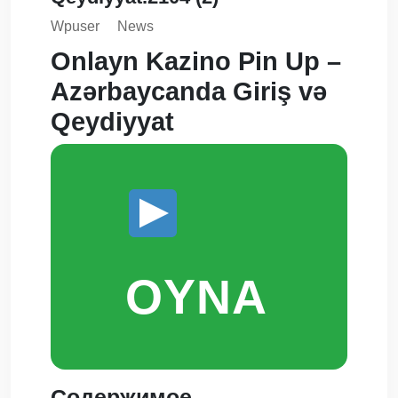
Wpuser
News
Onlayn Kazino Pin Up –
Azərbaycanda Giriş və
Qeydiyyat
OYNA
Содержимое