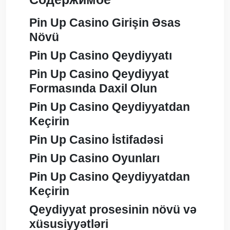
Pin Up Casino Girişin Əsas
Növü
Pin Up Casino Qeydiyyatı
Pin Up Casino Qeydiyyat
Formasında Daxil Olun
Pin Up Casino Qeydiyyatdan
Keçirin
Pin Up Casino İstifadəsi
Pin Up Casino Oyunları
Pin Up Casino Qeydiyyatdan
Keçirin
Qeydiyyat prosesinin növü və
xüsusiyyətləri