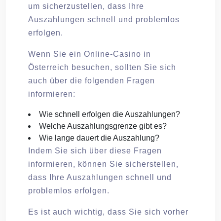
um sicherzustellen, dass Ihre
Auszahlungen schnell und problemlos
erfolgen.
Wenn Sie ein Online-Casino in
Österreich besuchen, sollten Sie sich
auch über die folgenden Fragen
informieren:
Wie schnell erfolgen die Auszahlungen?
Welche Auszahlungsgrenze gibt es?
Wie lange dauert die Auszahlung?
Indem Sie sich über diese Fragen
informieren, können Sie sicherstellen,
dass Ihre Auszahlungen schnell und
problemlos erfolgen.
Es ist auch wichtig, dass Sie sich vorher