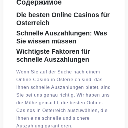
Содержимое
Die besten Online Casinos für
Österreich
Schnelle Auszahlungen: Was
Sie wissen müssen
Wichtigste Faktoren für
schnelle Auszahlungen
Wenn Sie auf der Suche nach einem
Online-Casino in Österreich sind, das
Ihnen schnelle Auszahlungen bietet, sind
Sie bei uns genau richtig. Wir haben uns
die Mühe gemacht, die besten Online-
Casinos in Österreich auszuwählen, die
Ihnen eine schnelle und sichere
Auszahlung garantieren.