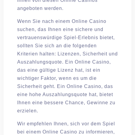
Ihnen von diesen Online Casinos
angeboten werden.
Wenn Sie nach einem Online Casino
suchen, das Ihnen eine sichere und
vertrauenswürdige Spiel-Erlebnis bietet,
sollten Sie sich an die folgenden
Kriterien halten: Lizenzen, Sicherheit und
Auszahlungsquote. Ein Online Casino,
das eine gültige Lizenz hat, ist ein
wichtiger Faktor, wenn es um die
Sicherheit geht. Ein Online Casino, das
eine hohe Auszahlungsquote hat, bietet
Ihnen eine bessere Chance, Gewinne zu
erzielen.
Wir empfehlen Ihnen, sich vor dem Spiel
bei einem Online Casino zu informieren,