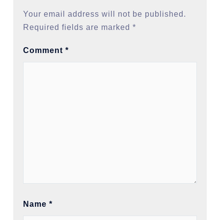
Your email address will not be published.
Required fields are marked
*
Comment
*
Name
*