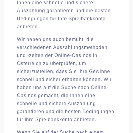
Ihnen eine schnelle und sichere
Auszahlung garantieren und die besten
Bedingungen für Ihre Spielbankkonto
anbieten.
Wir haben uns auch bemüht, die
verschiedenen Auszahlungsmethoden
und -zeiten der Online-Casinos in
Österreich zu überprüfen, um
sicherzustellen, dass Sie Ihre Gewinne
schnell und sicher erhalten können. Wir
haben uns auf die Suche nach Online-
Casinos gemacht, die Ihnen eine
schnelle und sichere Auszahlung
garantieren und die besten Bedingungen
für Ihre Spielbankkonto anbieten.
Wenn Sie auf der Suche nach einem