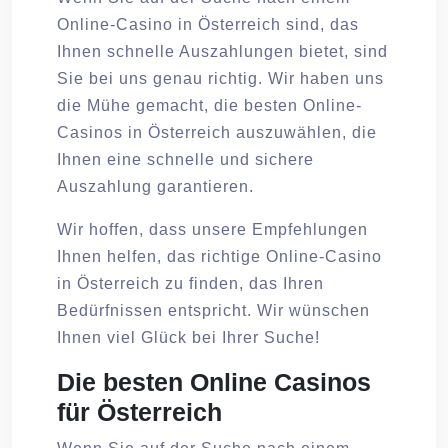
Online-Casino in Österreich sind, das
Ihnen schnelle Auszahlungen bietet, sind
Sie bei uns genau richtig. Wir haben uns
die Mühe gemacht, die besten Online-
Casinos in Österreich auszuwählen, die
Ihnen eine schnelle und sichere
Auszahlung garantieren.
Wir hoffen, dass unsere Empfehlungen
Ihnen helfen, das richtige Online-Casino
in Österreich zu finden, das Ihren
Bedürfnissen entspricht. Wir wünschen
Ihnen viel Glück bei Ihrer Suche!
Die besten Online Casinos
für Österreich