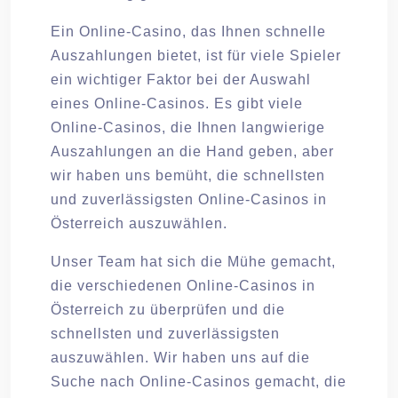
Ein Online-Casino, das Ihnen schnelle
Auszahlungen bietet, ist für viele Spieler
ein wichtiger Faktor bei der Auswahl
eines Online-Casinos. Es gibt viele
Online-Casinos, die Ihnen langwierige
Auszahlungen an die Hand geben, aber
wir haben uns bemüht, die schnellsten
und zuverlässigsten Online-Casinos in
Österreich auszuwählen.
Unser Team hat sich die Mühe gemacht,
die verschiedenen Online-Casinos in
Österreich zu überprüfen und die
schnellsten und zuverlässigsten
auszuwählen. Wir haben uns auf die
Suche nach Online-Casinos gemacht, die