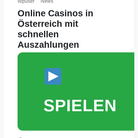
Wpuser
News
Online Casinos in
Österreich mit
schnellen
Auszahlungen
SPIELEN