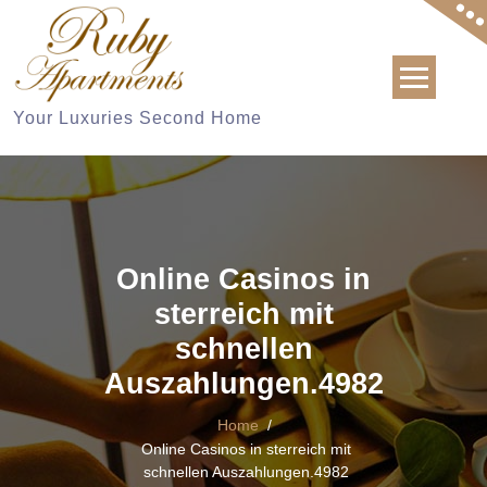
Skip
to
content
Your Luxuries Second Home
Online Casinos in
sterreich mit
schnellen
Auszahlungen.4982
Home
/
Online Casinos in sterreich mit
schnellen Auszahlungen.4982