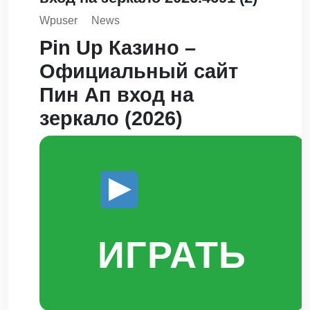
Wpuser
News
Pin Up Казино –
Официальный сайт
Пин Ап вход на
зеркало (2026)
ИГРАТЬ