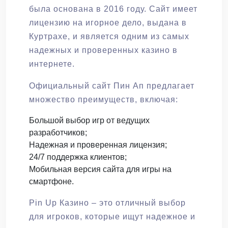
была основана в 2016 году. Сайт имеет
лицензию на игорное дело, выдана в
Куртрахе, и является одним из самых
надежных и проверенных казино в
интернете.
Официальный сайт Пин Ап предлагает
множество преимуществ, включая:
Большой выбор игр от ведущих
разработчиков;
Надежная и проверенная лицензия;
24/7 поддержка клиентов;
Мобильная версия сайта для игры на
смартфоне.
Pin Up Казино – это отличный выбор
для игроков, которые ищут надежное и