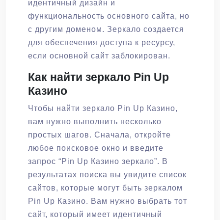
идентичный дизайн и
функциональность основного сайта, но
с другим доменом. Зеркало создается
для обеспечения доступа к ресурсу,
если основной сайт заблокирован.
Как найти зеркало Pin Up
Казино
Чтобы найти зеркало Pin Up Казино,
вам нужно выполнить несколько
простых шагов. Сначала, откройте
любое поисковое окно и введите
запрос “Pin Up Казино зеркало”. В
результатах поиска вы увидите список
сайтов, которые могут быть зеркалом
Pin Up Казино. Вам нужно выбрать тот
сайт, который имеет идентичный