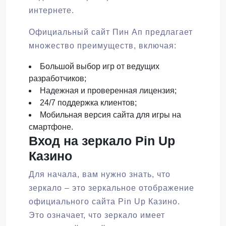
интернете.
Официальный сайт Пин Ап предлагает
множество преимуществ, включая:
Большой выбор игр от ведущих
разработчиков;
Надежная и проверенная лицензия;
24/7 поддержка клиентов;
Мобильная версия сайта для игры на
смартфоне.
Вход на зеркало Pin Up
Казино
Для начала, вам нужно знать, что
зеркало – это зеркальное отображение
официального сайта Pin Up Казино.
Это означает, что зеркало имеет