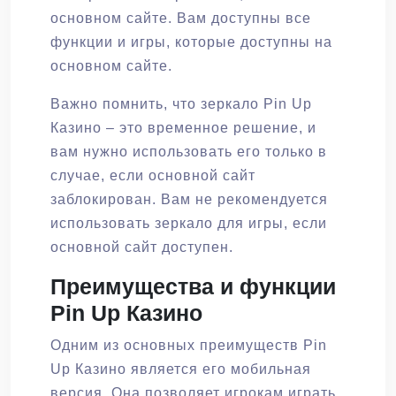
основном сайте. Вам доступны все
функции и игры, которые доступны на
основном сайте.
Важно помнить, что зеркало Pin Up
Казино – это временное решение, и
вам нужно использовать его только в
случае, если основной сайт
заблокирован. Вам не рекомендуется
использовать зеркало для игры, если
основной сайт доступен.
Преимущества и функции
Pin Up Казино
Одним из основных преимуществ Pin
Up Казино является его мобильная
версия. Она позволяет игрокам играть