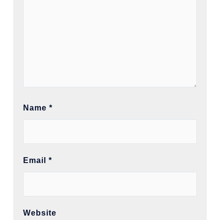
Name
*
Email
*
Website