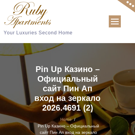
Skip
to
content
Your Luxuries Second Home
Pin Up Казино –
Официальный
сайт Пин Ап
вход на зеркало
2026.4691 (2)
Home
/
Pin Up Казино – Официальный
сайт Пин Ап вход на зеркало