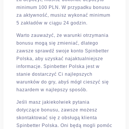
minimum 100 PLN. W przypadku bonusu
za aktywność, musisz wykonać minimum
5 zakładów w ciągu 24 godzin.
Warto zauważyć, że warunki otrzymania
bonusu mogą się zmieniać, dlatego
zawsze sprawdź swoje konto Spinbetter
Polska, aby uzyskać najaktualniejsze
informacje. Spinbetter Polska jest w
stanie dostarczyć Ci najlepszych
warunków do gry, abyś mógł cieszyć się
hazardem w najlepszy sposób.
Jeśli masz jakiekolwiek pytania
dotyczące bonusu, zawsze możesz
skontaktować się z obsługą klienta
Spinbetter Polska. Oni będą mogli pomóc