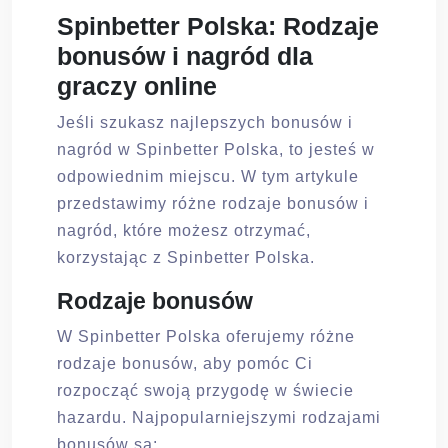
Spinbetter Polska: Rodzaje
bonusów i nagród dla
graczy online
Jeśli szukasz najlepszych bonusów i
nagród w Spinbetter Polska, to jesteś w
odpowiednim miejscu. W tym artykule
przedstawimy różne rodzaje bonusów i
nagród, które możesz otrzymać,
korzystając z Spinbetter Polska.
Rodzaje bonusów
W Spinbetter Polska oferujemy różne
rodzaje bonusów, aby pomóc Ci
rozpocząć swoją przygodę w świecie
hazardu. Najpopularniejszymi rodzajami
bonusów są: