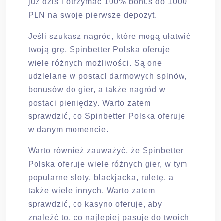
już dziś i otrzymać 100% bonus do 1000
PLN na swoje pierwsze depozyt.
Jeśli szukasz nagród, które mogą ułatwić
twoją grę, Spinbetter Polska oferuje
wiele różnych możliwości. Są one
udzielane w postaci darmowych spinów,
bonusów do gier, a także nagród w
postaci pieniędzy. Warto zatem
sprawdzić, co Spinbetter Polska oferuje
w danym momencie.
Warto również zauważyć, że Spinbetter
Polska oferuje wiele różnych gier, w tym
popularne sloty, blackjacka, ruletę, a
także wiele innych. Warto zatem
sprawdzić, co kasyno oferuje, aby
znaleźć to, co najlepiej pasuje do twoich