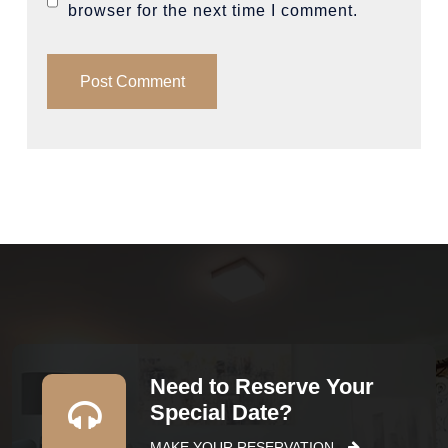
browser for the next time I comment.
Need to Reserve Your
Special Date?
MAKE YOUR RESERVATION