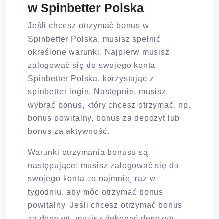
w Spinbetter Polska
Jeśli chcesz otrzymać bonus w
Spinbetter Polska, musisz spełnić
określone warunki. Najpierw musisz
zalogować się do swojego konta
Spinbetter Polska, korzystając z
spinbetter login. Następnie, musisz
wybrać bonus, który chcesz otrzymać, np.
bonus powitalny, bonus za depozyt lub
bonus za aktywność.
Warunki otrzymania bonusu są
następujące: musisz zalogować się do
swojego konta co najmniej raz w
tygodniu, aby móc otrzymać bonus
powitalny. Jeśli chcesz otrzymać bonus
za depozyt, musisz dokonać depozytu