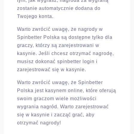
tym, jak wygrasz, nagroda za wygraną
zostanie automatycznie dodana do
Twojego konta.
Warto zwrócić uwagę, że nagrody w
Spinbetter Polska są dostępne tylko dla
graczy, którzy są zarejestrowani w
kasynie. Jeśli chcesz otrzymać nagrodę,
musisz dokonać spinbetter login i
zarejestrować się w kasynie.
Warto zwrócić uwagę, że Spinbetter
Polska jest kasynem online, które oferują
swoim graczom wiele możliwości
wygrania nagród. Warto zarejestrować
się w kasynie i zacząć grać, aby
otrzymać nagrody!