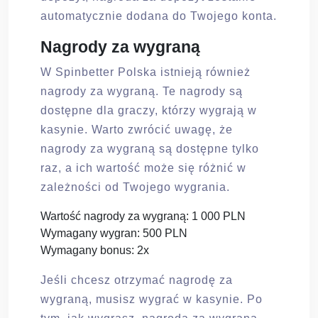
automatycznie dodana do Twojego konta.
Nagrody za wygraną
W Spinbetter Polska istnieją również
nagrody za wygraną. Te nagrody są
dostępne dla graczy, którzy wygrają w
kasynie. Warto zwrócić uwagę, że
nagrody za wygraną są dostępne tylko
raz, a ich wartość może się różnić w
zależności od Twojego wygrania.
Wartość nagrody za wygraną: 1 000 PLN
Wymagany wygran: 500 PLN
Wymagany bonus: 2x
Jeśli chcesz otrzymać nagrodę za
wygraną, musisz wygrać w kasynie. Po