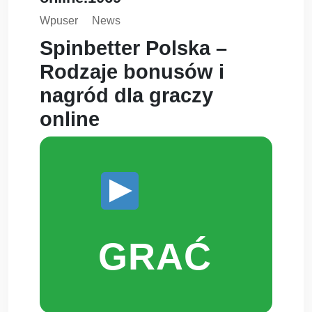
Wpuser
News
Spinbetter Polska –
Rodzaje bonusów i
nagród dla graczy
online
GRAĆ