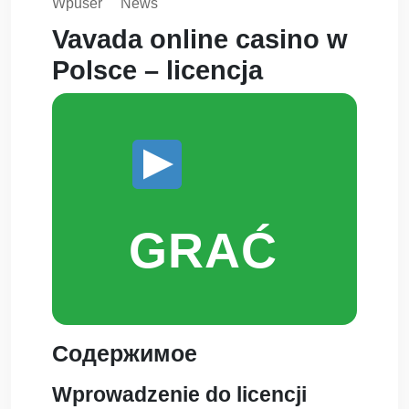
Wpuser
News
Vavada online casino w
Polsce – licencja
GRAĆ
Содержимое
Wprowadzenie do licencji