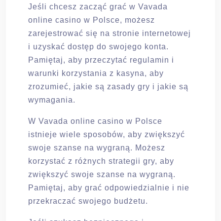
Jeśli chcesz zacząć grać w Vavada
online casino w Polsce, możesz
zarejestrować się na stronie internetowej
i uzyskać dostęp do swojego konta.
Pamiętaj, aby przeczytać regulamin i
warunki korzystania z kasyna, aby
zrozumieć, jakie są zasady gry i jakie są
wymagania.
W Vavada online casino w Polsce
istnieje wiele sposobów, aby zwiększyć
swoje szanse na wygraną. Możesz
korzystać z różnych strategii gry, aby
zwiększyć swoje szanse na wygraną.
Pamiętaj, aby grać odpowiedzialnie i nie
przekraczać swojego budżetu.