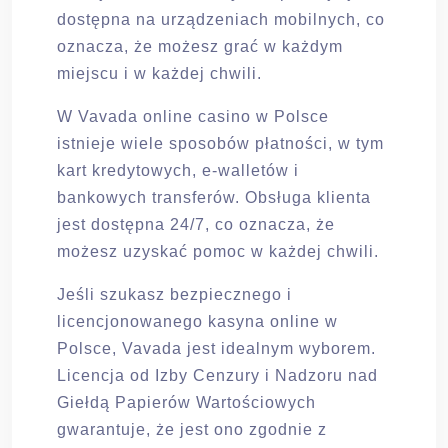
dostępna na urządzeniach mobilnych, co
oznacza, że możesz grać w każdym
miejscu i w każdej chwili.
W Vavada online casino w Polsce
istnieje wiele sposobów płatności, w tym
kart kredytowych, e-walletów i
bankowych transferów. Obsługa klienta
jest dostępna 24/7, co oznacza, że
możesz uzyskać pomoc w każdej chwili.
Jeśli szukasz bezpiecznego i
licencjonowanego kasyna online w
Polsce, Vavada jest idealnym wyborem.
Licencja od Izby Cenzury i Nadzoru nad
Giełdą Papierów Wartościowych
gwarantuje, że jest ono zgodnie z