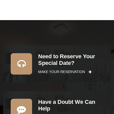
Need to Reserve Your
Special Date?
MAKE YOUR RESERVATION
Have a Doubt We Can
Help