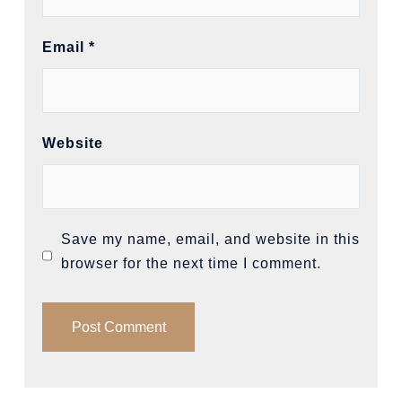
Email
*
Website
Save my name, email, and website in this
browser for the next time I comment.