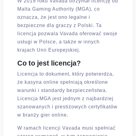
W 2019 roku Vavada otrzymał licencję od
Malta Gaming Authority (MGA), co
oznacza, że jest ono legalne i
bezpieczne dla graczy z Polski. Ta
licencja pozwala Vavada oferować swoje
usługi w Polsce, a także w innych
krajach Unii Europejskiej.
Co to jest licencja?
Licencja to dokument, który potwierdza,
że kasyna online spełniają określone
warunki i standardy bezpieczeństwa.
Licencja MGA jest jednym z najbardziej
szanowanych i prestiżowych certyfikatów
w branży gier online.
W ramach licencji Vavada musi spełniać