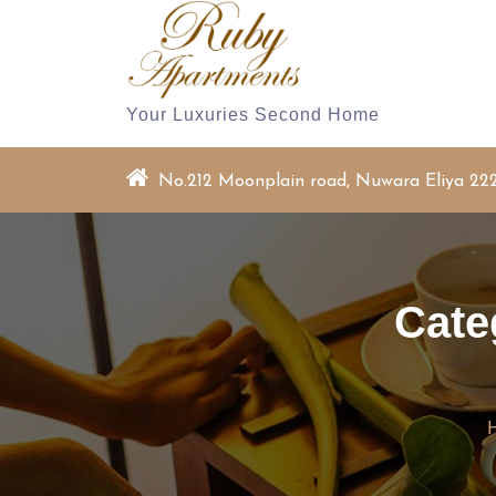
Skip
to
content
Your Luxuries Second Home
No.212 Moonplain road, Nuwara Eliya 22
Cate