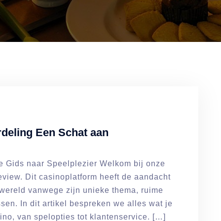
deling Een Schat aan
 Gids naar Speelplezier Welkom bij onze
view. Dit casinoplatform heeft de aandacht
 wereld vanwege zijn unieke thema, ruime
en. In dit artikel bespreken we alles wat je
o, van spelopties tot klantenservice. […]