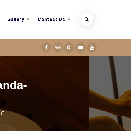
Gallery
Contact Us
anda-
m"