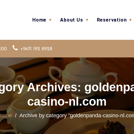
Home
About Us
Reservation
200
+9471 192 8928
gory Archives: goldenp
casino-nl.com
Home
/
Archive by category "goldenpanda-casino-nl.co