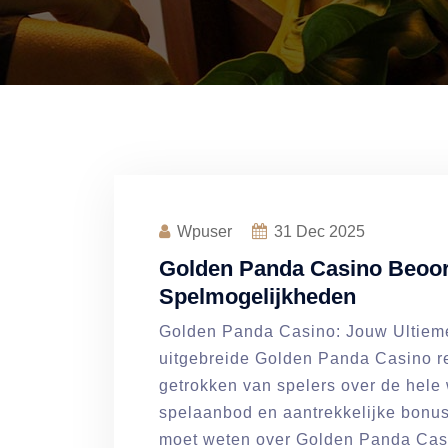
Wpuser
31
Dec 2025
Golden Panda Casino Beoor
Spelmogelijkheden
Golden Panda Casino: Jouw Ultieme
uitgebreide Golden Panda Casino re
getrokken van spelers over de hele
spelaanbod en aantrekkelijke bonuss
moet weten over Golden Panda Casin