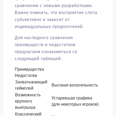
сравнению с новыми разработками.
Важно помнить, что восприятие слота
субъективно и зависит от
индивидуальных предпочтений.
Для наглядного сравнения
преимуществ и недостатков
предлагаем ознакомиться со
следующей таблицей:
Преимущества
Недостатки
Захватывающий
Высокая волатильность
геймплей
Возможность
Устаревшая графика
крупного
(для некоторых игроков)
выигрыша
Классический