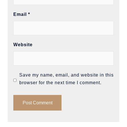
Email
*
Website
Save my name, email, and website in this
browser for the next time I comment.