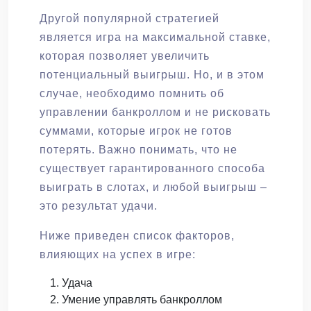
Другой популярной стратегией
является игра на максимальной ставке,
которая позволяет увеличить
потенциальный выигрыш. Но, и в этом
случае, необходимо помнить об
управлении банкроллом и не рисковать
суммами, которые игрок не готов
потерять. Важно понимать, что не
существует гарантированного способа
выиграть в слотах, и любой выигрыш –
это результат удачи.
Ниже приведен список факторов,
влияющих на успех в игре:
Удача
Умение управлять банкроллом