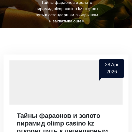
Тайны фараонов и золото
пирамид olimp casino kz откроет
путь к легендарным выигрышам
и захватывающем
28
Apr
2026
Тайны фараонов и золото
пирамид olimp casino kz
откроет путь к легендарным