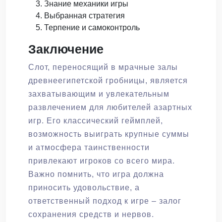
Знание механики игры
Выбранная стратегия
Терпение и самоконтроль
Заключение
Слот, переносящий в мрачные залы
древнеегипетской гробницы, является
захватывающим и увлекательным
развлечением для любителей азартных
игр. Его классический геймплей,
возможность выиграть крупные суммы
и атмосфера таинственности
привлекают игроков со всего мира.
Важно помнить, что игра должна
приносить удовольствие, а
ответственный подход к игре – залог
сохранения средств и нервов.