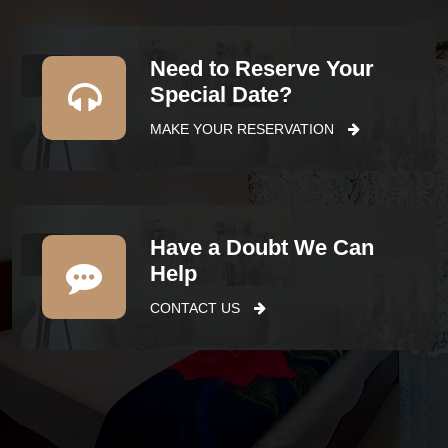
Need to Reserve Your
Special Date?
MAKE YOUR RESERVATION
Have a Doubt We Can
Help
CONTACT US