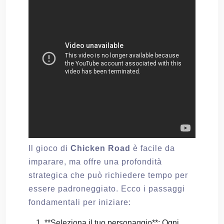
Il gioco di
Chicken Road
è facile da
imparare, ma offre una profondità
strategica che può richiedere tempo per
essere padroneggiato. Ecco i passaggi
fondamentali per iniziare:
**Seleziona il tuo personaggio**: Ogni