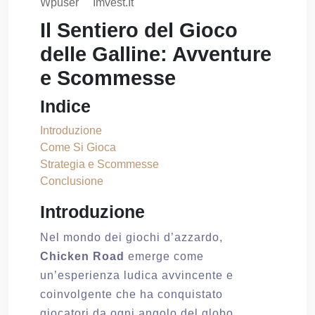
Wpuser
Imvest.it
Il Sentiero del Gioco
delle Galline: Avventure
e Scommesse
Indice
Introduzione
Come Si Gioca
Strategia e Scommesse
Conclusione
Introduzione
Nel mondo dei giochi d’azzardo,
Chicken Road
emerge come
un’esperienza ludica avvincente e
coinvolgente che ha conquistato
giocatori da ogni angolo del globo.