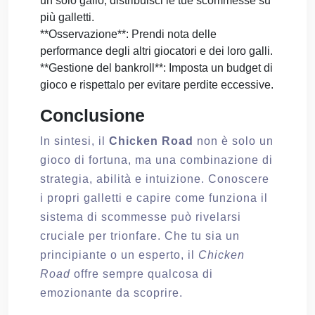
un solo gallo; distribuisci le tue scommesse su
più galletti.
**Osservazione**: Prendi nota delle
performance degli altri giocatori e dei loro galli.
**Gestione del bankroll**: Imposta un budget di
gioco e rispettalo per evitare perdite eccessive.
Conclusione
In sintesi, il
Chicken Road
non è solo un
gioco di fortuna, ma una combinazione di
strategia, abilità e intuizione. Conoscere
i propri galletti e capire come funziona il
sistema di scommesse può rivelarsi
cruciale per trionfare. Che tu sia un
principiante o un esperto, il
Chicken
Road
offre sempre qualcosa di
emozionante da scoprire.