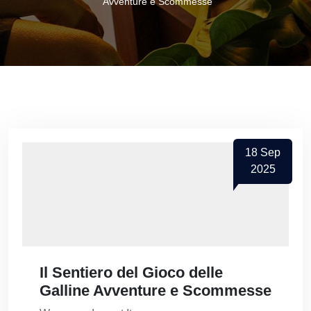
Avventure e Scommesse
18
Sep
2025
Il Sentiero del Gioco delle
Galline Avventure e Scommesse