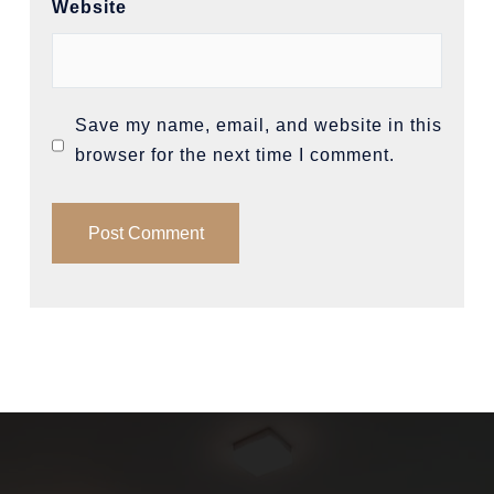
Website
Save my name, email, and website in this
browser for the next time I comment.