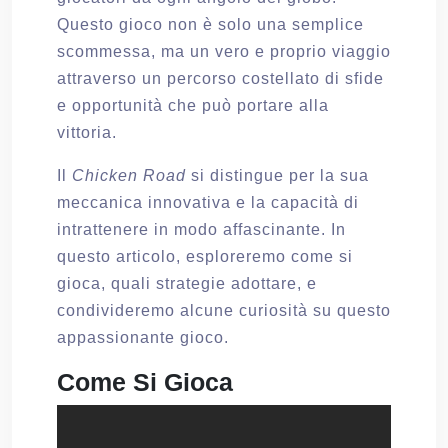
Questo gioco non è solo una semplice
scommessa, ma un vero e proprio viaggio
attraverso un percorso costellato di sfide
e opportunità che può portare alla
vittoria.
Il
Chicken Road
si distingue per la sua
meccanica innovativa e la capacità di
intrattenere in modo affascinante. In
questo articolo, esploreremo come si
gioca, quali strategie adottare, e
condivideremo alcune curiosità su questo
appassionante gioco.
Come Si Gioca