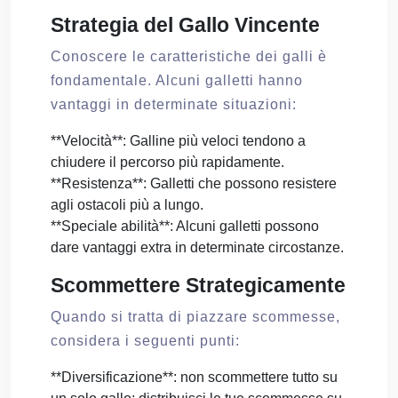
Strategia del Gallo Vincente
Conoscere le caratteristiche dei galli è
fondamentale. Alcuni galletti hanno
vantaggi in determinate situazioni:
**Velocità**: Galline più veloci tendono a
chiudere il percorso più rapidamente.
**Resistenza**: Galletti che possono resistere
agli ostacoli più a lungo.
**Speciale abilità**: Alcuni galletti possono
dare vantaggi extra in determinate circostanze.
Scommettere Strategicamente
Quando si tratta di piazzare scommesse,
considera i seguenti punti:
**Diversificazione**: non scommettere tutto su