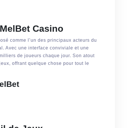
 MelBet Casino
osé comme l’un des principaux acteurs du
. Avec une interface conviviale et une
 milliers de joueurs chaque jour. Son atout
eux, offrant quelque chose pour tout le
elBet