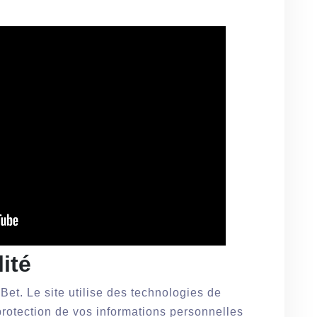
lité
lBet. Le site utilise des technologies de
rotection de vos informations personnelles