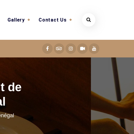
Gallery
Contact Us
t de
l
énégal