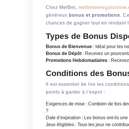
Chez MelBet,
melbetsenegalonline
généreux
bonus et promotions
. C
chances de gagner tout en rendant l
Types de Bonus Disp
Bonus de Bienvenue
: Idéal pour les n
Bonus de Dépôt
: Recevez un pourcenta
Promotions Hebdomadaires
: Recevez
Conditions des Bonu
Il est essentiel de lire les conditi
points à garder à l’esprit :
Exigences de mise : Combien de fois deve
?
Date d’expiration : Les bonus ont-ils une 
Jeux éligibles : Tous les jeux ne contr