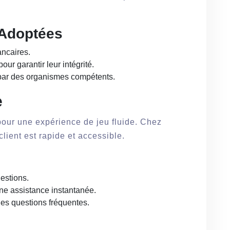
 Adoptées
ncaires.
our garantir leur intégrité.
 par des organismes compétents.
e
 pour une expérience de jeu fluide. Chez
 client est rapide et accessible.
uestions.
une assistance instantanée.
les questions fréquentes.