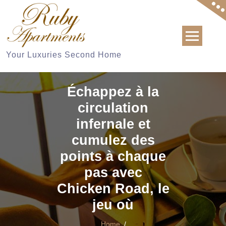
Skip
to
content
Your Luxuries Second Home
Échappez à la
circulation
infernale et
cumulez des
points à chaque
pas avec
Chicken Road, le
jeu où
Home
/