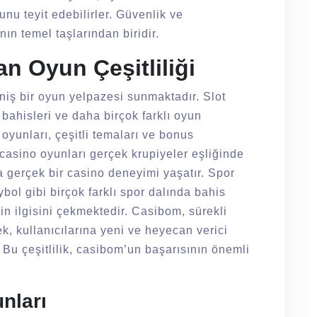
unu teyit edebilirler. Güvenlik ve
ın temel taşlarından biridir.
n Oyun Çeşitliliği
niş bir oyun yelpazesi sunmaktadır. Slot
 bahisleri ve daha birçok farklı oyun
oyunları, çeşitli temaları ve bonus
ı casino oyunları gerçek krupiyeler eşliğinde
gerçek bir casino deneyimi yaşatır. Spor
ybol gibi birçok farklı spor dalında bahis
n ilgisini çekmektedir. Casibom, sürekli
k, kullanıcılarına yeni ve heyecan verici
u çeşitlilik, casibom’un başarısının önemli
nları