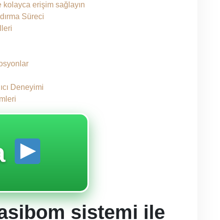
e kolayca erişim sağlayın
ndırma Süreci
leri
osyonlar
ıcı Deneyimi
mleri
a
asibom sistemi ile