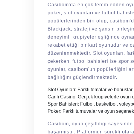
Casibom'da en çok tercih edilen oyun
poker, slot oyunları ve futbol bahisl
popülerlerinden biri olup, casibom'da
Blackjack, strateji ve şansın birleş
deneyimli krupiyeler eşliğinde oynana
rekabet ettiği bir kart oyunudur ve c
düzenlenmektedir. Slot oyunları, fark
çekerken, futbol bahisleri ise spor s
oyunlar, casibom'un popülerliğini ar
bağlılığını güçlendirmektedir.
Slot Oyunları: Farklı temalar ve bonuslar
Canlı Casino: Gerçek krupiyelerle oyun
Spor Bahisleri: Futbol, basketbol, voleybo
Poker: Farklı turnuvalar ve oyun seçenekl
Casibom, oyun çeşitliliği sayesinde
başarmıştır. Platformun sürekli olar