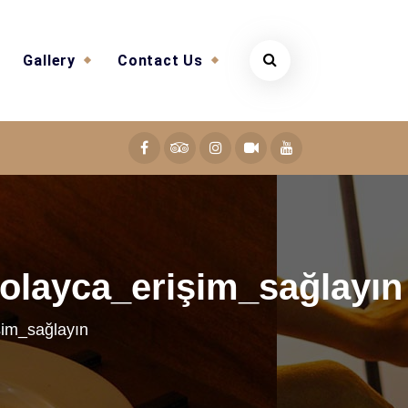
Gallery
Contact Us
olayca_erişim_sağlayın
şim_sağlayın