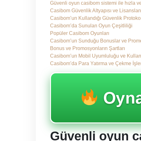
Güvenli oyun casibom sistemi ile hızla v
Casibom Güvenlik Altyapısı ve Lisansla
Casibom’un Kullandığı Güvenlik Protokol
Casibom’da Sunulan Oyun Çeşitliliği
Popüler Casibom Oyunları
Casibom’un Sunduğu Bonuslar ve Prom
Bonus ve Promosyonların Şartları
Casibom’un Mobil Uyumluluğu ve Kullan
Casibom’da Para Yatırma ve Çekme İşle
Oyn
Güvenli oyun c