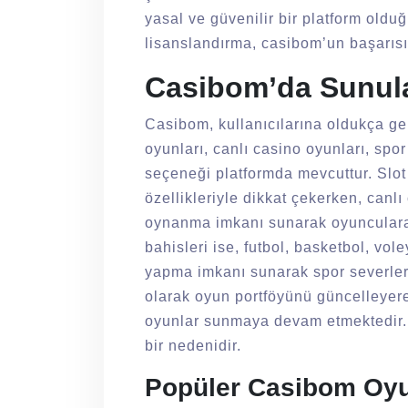
yasal ve güvenilir bir platform olduğ
lisanslandırma, casibom’un başarısın
Casibom’da Sunula
Casibom, kullanıcılarına oldukça ge
oyunları, canlı casino oyunları, spor
seçeneği platformda mevcuttur. Slot 
özellikleriyle dikkat çekerken, canl
oynanma imkanı sunarak oyunculara 
bahisleri ise, futbol, basketbol, vole
yapma imkanı sunarak spor severleri
olarak oyun portföyünü güncelleyere
oyunlar sunmaya devam etmektedir. B
bir nedenidir.
Popüler Casibom Oyu