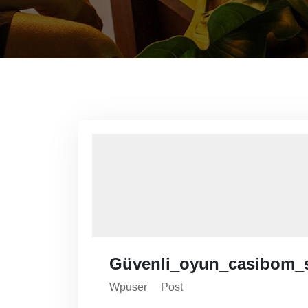
Güvenli_oyun_casibom_si
Wpuser
Post