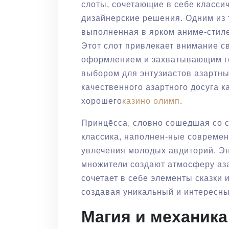
слоты, сочетающие в себе класси
дизайнерские решения. Одним из т
выполненная в ярком аниме-стил
Этот слот привлекает внимание 
оформлением и захватывающим г
выбором для энтузиастов азартн
качественного азартного досуга к
хорошего
казино олимп
.
Принцēсса, словно сошедшая со с
классика, наполнен-ные современу
увлечения молодых авдиторий. Эн
множители создают атмосферу аз
сочетает в себе элементы сказки 
создавая уникальный и интересны
Магия и механика