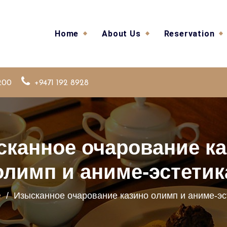
Home
About Us
Reservation
200
+9471 192 8928
канное очарование к
олимп и аниме-эстетик
e
/
Изысканное очарование казино олимп и аниме-эс