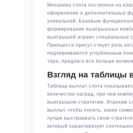
Механика слота построена на кла
оформление и дополнительные фу
уникальной. Базовым функционал
формирование выигрышных комби
выигрышей играют специальные си
Принцесса присут-ствует роль кат
подчеркиваются углубленным пони
тора, предлага все больше возмо
Взгляд на таблицы 
Таблица выплат слота показывает
количество наград, при чем комб
выигрышню стратегию. Игрокам сл
выплат, чтобы понять, какие сим
лучше выстраивать свою стратеги
который характеризует соотноше