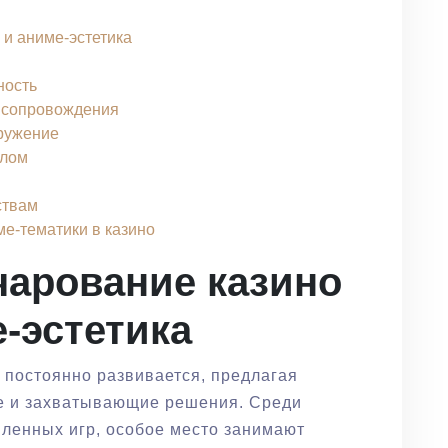
и аниме-эстетика
ность
о сопровождения
гружение
ллом
ствам
е-тематики в казино
чарование казино
-эстетика
постоянно развивается, предлагая
е и захватывающие решения. Среди
ленных игр, особое место занимают