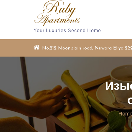
Skip
to
content
Your Luxuries Second Home
No.212 Moonplain road, Nuwara Eliya 22
Изыс
Hom