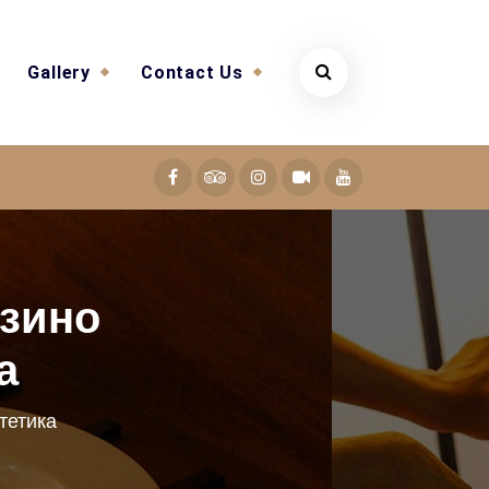
Gallery
Contact Us
азино
а
тетика