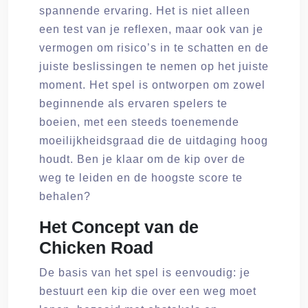
spannende ervaring. Het is niet alleen
een test van je reflexen, maar ook van je
vermogen om risico’s in te schatten en de
juiste beslissingen te nemen op het juiste
moment. Het spel is ontworpen om zowel
beginnende als ervaren spelers te
boeien, met een steeds toenemende
moeilijkheidsgraad die de uitdaging hoog
houdt. Ben je klaar om de kip over de
weg te leiden en de hoogste score te
behalen?
Het Concept van de
Chicken Road
De basis van het spel is eenvoudig: je
bestuurt een kip die over een weg moet