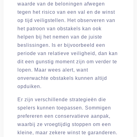
waarde van de beloningen afwegen
tegen het risico van een val en de winst
op tijd veiligstellen. Het observeren van
het patroon van obstakels kan ook
helpen bij het nemen van de juiste
beslissingen. Is er bijvoorbeeld een
periode van relatieve veiligheid, dan kan
dit een gunstig moment zijn om verder te
lopen. Maar wees alert, want
onverwachte obstakels kunnen altijd
opduiken.
Er zijn verschillende strategieën die
spelers kunnen toepassen. Sommigen
prefereren een conservatieve aanpak,
waarbij ze vroegtijdig stoppen om een
kleine, maar zekere winst te garanderen.