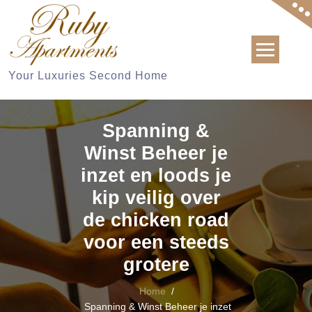
Skip
to
content
Your Luxuries Second Home
Spanning &
Winst Beheer je
inzet en loods je
kip veilig over
de chicken road
voor een steeds
grotere
Home
/
Spanning & Winst Beheer je inzet