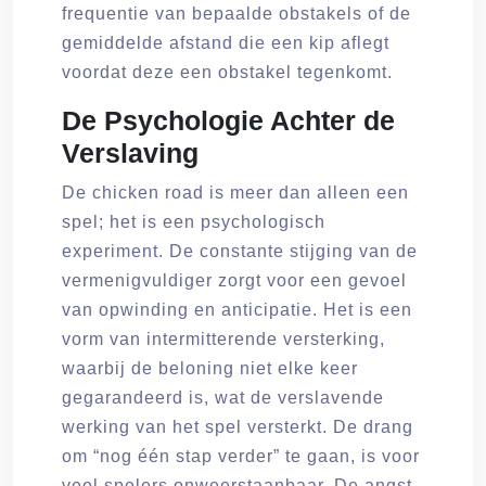
frequentie van bepaalde obstakels of de
gemiddelde afstand die een kip aflegt
voordat deze een obstakel tegenkomt.
De Psychologie Achter de
Verslaving
De chicken road is meer dan alleen een
spel; het is een psychologisch
experiment. De constante stijging van de
vermenigvuldiger zorgt voor een gevoel
van opwinding en anticipatie. Het is een
vorm van intermitterende versterking,
waarbij de beloning niet elke keer
gegarandeerd is, wat de verslavende
werking van het spel versterkt. De drang
om “nog één stap verder” te gaan, is voor
veel spelers onweerstaanbaar. De angst