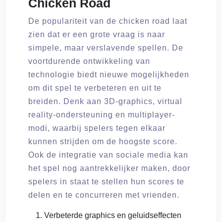
Chicken Road
De populariteit van de chicken road laat
zien dat er een grote vraag is naar
simpele, maar verslavende spellen. De
voortdurende ontwikkeling van
technologie biedt nieuwe mogelijkheden
om dit spel te verbeteren en uit te
breiden. Denk aan 3D-graphics, virtual
reality-ondersteuning en multiplayer-
modi, waarbij spelers tegen elkaar
kunnen strijden om de hoogste score.
Ook de integratie van sociale media kan
het spel nog aantrekkelijker maken, door
spelers in staat te stellen hun scores te
delen en te concurreren met vrienden.
Verbeterde graphics en geluidseffecten