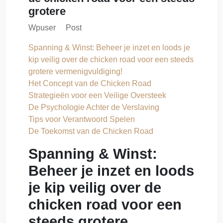
grotere
Wpuser
Post
Spanning & Winst: Beheer je inzet en loods je
kip veilig over de chicken road voor een steeds
grotere vermenigvuldiging!
Het Concept van de Chicken Road
Strategieën voor een Veilige Oversteek
De Psychologie Achter de Verslaving
Tips voor Verantwoord Spelen
De Toekomst van de Chicken Road
Spanning & Winst:
Beheer je inzet en loods
je kip veilig over de
chicken road voor een
steeds grotere