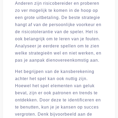
Anderen zijn risicobereider en proberen
zo ver mogelijk te komen in de hoop op
een grote uitbetaling. De beste strategie
hangt af van de persoonlijke voorkeur en
de risicotolerantie van de speler. Het is
ook belangrijk om te leren van je fouten.
Analyseer je eerdere spellen om te zien
welke strategieën wel en niet werken, en
pas je aanpak dienovereenkomstig aan.
Het begrijpen van de kansberekening
achter het spel kan ook nuttig zijn.
Hoewel het spel elementen van geluk
bevat, zijn er ook patronen en trends te
ontdekken. Door deze te identificeren en
te benutten, kun je je kansen op succes
vergroten. Denk bijvoorbeeld aan de