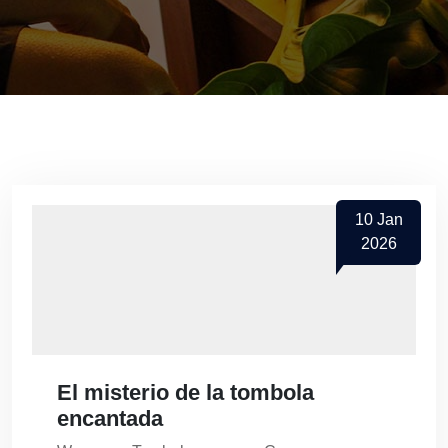
10
Jan
2026
El misterio de la tombola
encantada