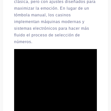
clásica, pero con ajustes diseñados para
maximizar la emoción. En lugar de un
tómbola manual, los casinos
implementan máquinas modernas y
sistemas electrónicos para hacer más
fluido el proceso de selección de
números.