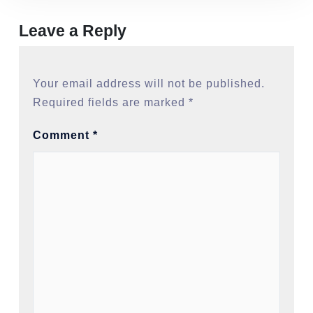
Leave a Reply
Your email address will not be published.
Required fields are marked
*
Comment
*