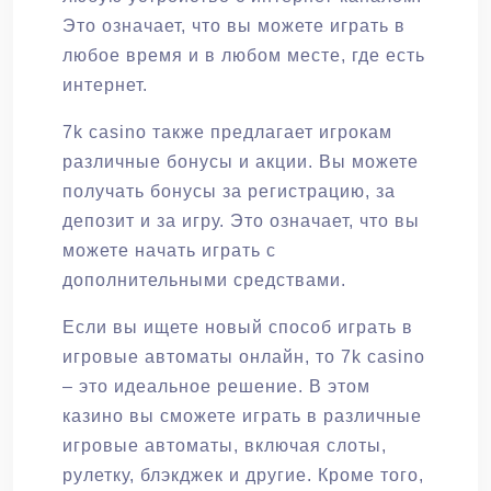
Это означает, что вы можете играть в
любое время и в любом месте, где есть
интернет.
7k casino также предлагает игрокам
различные бонусы и акции. Вы можете
получать бонусы за регистрацию, за
депозит и за игру. Это означает, что вы
можете начать играть с
дополнительными средствами.
Если вы ищете новый способ играть в
игровые автоматы онлайн, то 7k casino
– это идеальное решение. В этом
казино вы сможете играть в различные
игровые автоматы, включая слоты,
рулетку, блэкджек и другие. Кроме того,