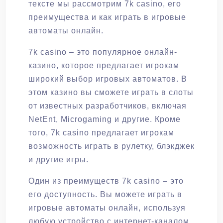
тексте мы рассмотрим 7k casino, его
преимущества и как играть в игровые
автоматы онлайн.
7k casino – это популярное онлайн-
казино, которое предлагает игрокам
широкий выбор игровых автоматов. В
этом казино вы сможете играть в слоты
от известных разработчиков, включая
NetEnt, Microgaming и другие. Кроме
того, 7k casino предлагает игрокам
возможность играть в рулетку, блэкджек
и другие игры.
Один из преимуществ 7k casino – это
его доступность. Вы можете играть в
игровые автоматы онлайн, используя
любую устройство с интернет-каналом.