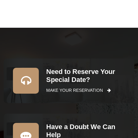
Need to Reserve Your
Special Date?
MAKE YOUR RESERVATION
Have a Doubt We Can
Help