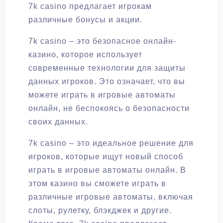
7k casino предлагает игрокам
различные бонусы и акции.
7k casino – это безопасное онлайн-
казино, которое использует
современные технологии для защиты
данных игроков. Это означает, что вы
можете играть в игровые автоматы
онлайн, не беспокоясь о безопасности
своих данных.
7k casino – это идеальное решение для
игроков, которые ищут новый способ
играть в игровые автоматы онлайн. В
этом казино вы сможете играть в
различные игровые автоматы, включая
слоты, рулетку, блэкджек и другие.