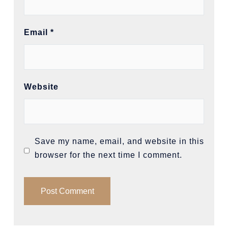
Email
*
Website
Save my name, email, and website in this
browser for the next time I comment.