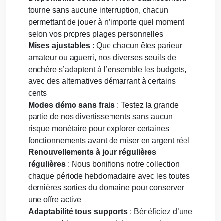
tourne sans aucune interruption, chacun
permettant de jouer à n’importe quel moment
selon vos propres plages personnelles
Mises ajustables
: Que chacun êtes parieur
amateur ou aguerri, nos diverses seuils de
enchère s’adaptent à l’ensemble les budgets,
avec des alternatives démarrant à certains
cents
Modes démo sans frais
: Testez la grande
partie de nos divertissements sans aucun
risque monétaire pour explorer certaines
fonctionnements avant de miser en argent réel
Renouvellements à jour régulières
régulières
: Nous bonifions notre collection
chaque période hebdomadaire avec les toutes
dernières sorties du domaine pour conserver
une offre active
Adaptabilité tous supports
: Bénéficiez d’une