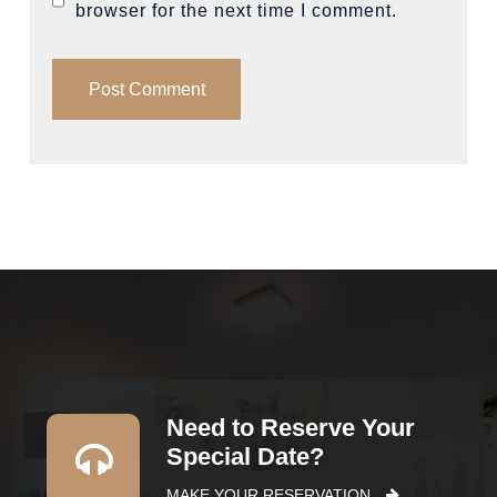
browser for the next time I comment.
Need to Reserve Your
Special Date?
MAKE YOUR RESERVATION