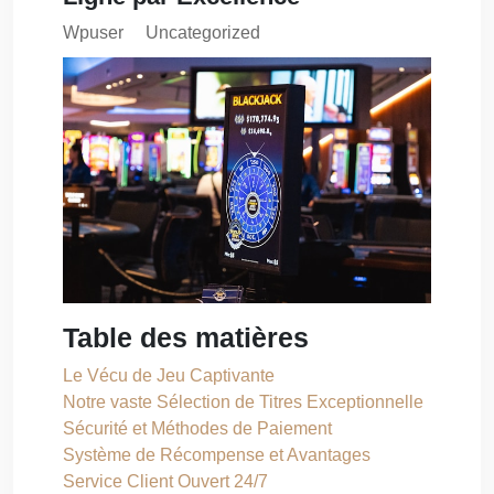
Wpuser
Uncategorized
Table des matières
Le Vécu de Jeu Captivante
Notre vaste Sélection de Titres Exceptionnelle
Sécurité et Méthodes de Paiement
Système de Récompense et Avantages
Service Client Ouvert 24/7