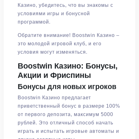
Казино, убедитесь, что вы знакомы с
условиями игры и бонусной
программой.
Обратите внимание! Boostwin Казино –
это молодой игровой клуб, и его
условия могут изменяться.
Boostwin Казино: Бонусы,
Акции и Фриспины
Бонусы для новых игроков
Boostwin Казино предлагает
приветственный бонус в размере 100%
от первого депозита, максимум 5000
рублей. Это отличный способ начать
играть и испытать игровые автоматы и