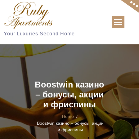
Skip
to
content
Your Luxuries Second Home
Boostwin казино
– бонусы, акции
и фриспины
Home
/
Boostwin казино – бонусы, акции
и фриспины