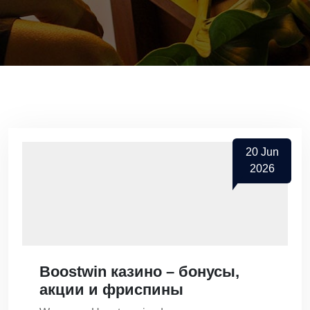
20
Jun
2026
Boostwin казино – бонусы,
акции и фриспины