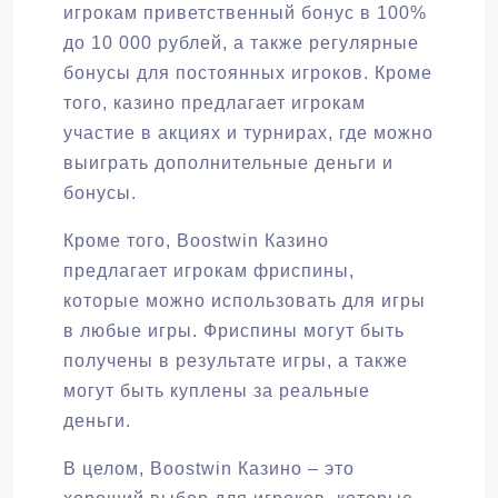
игрокам приветственный бонус в 100%
до 10 000 рублей, а также регулярные
бонусы для постоянных игроков. Кроме
того, казино предлагает игрокам
участие в акциях и турнирах, где можно
выиграть дополнительные деньги и
бонусы.
Кроме того, Boostwin Казино
предлагает игрокам фриспины,
которые можно использовать для игры
в любые игры. Фриспины могут быть
получены в результате игры, а также
могут быть куплены за реальные
деньги.
В целом, Boostwin Казино – это