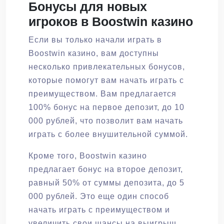
Бонусы для новых
игроков в Boostwin казино
Если вы только начали играть в
Boostwin казино, вам доступны
несколько привлекательных бонусов,
которые помогут вам начать играть с
преимуществом. Вам предлагается
100% бонус на первое депозит, до 10
000 рублей, что позволит вам начать
играть с более внушительной суммой.
Кроме того, Boostwin казино
предлагает бонус на второе депозит,
равный 50% от суммы депозита, до 5
000 рублей. Это еще один способ
начать играть с преимуществом и
увеличить свои шансы на выигрыш.