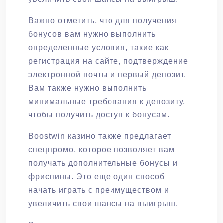
Важно отметить, что для получения
бонусов вам нужно выполнить
определенные условия, такие как
регистрация на сайте, подтверждение
электронной почты и первый депозит.
Вам также нужно выполнить
минимальные требования к депозиту,
чтобы получить доступ к бонусам.
Boostwin казино также предлагает
спецпромо, которое позволяет вам
получать дополнительные бонусы и
фриспины. Это еще один способ
начать играть с преимуществом и
увеличить свои шансы на выигрыш.