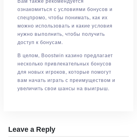
Вам также рекомендуется
ознакомиться с условиями бонусов и
спецпромо, чтобы понимать, как их
можно использовать и какие условия
нужно выполнить, чтобы получить
доступ к бонусам.
В целом, Boostwin казино предлагает
несколько привлекательных бонусов
для новых игроков, которые помогут
вам начать играть с преимуществом и
увеличить свои шансы на выигрыш.
Leave a Reply