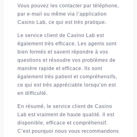
Vous pouvez les contacter par téléphone,
par e-mail ou même via l’application
Casino Lab, ce qui est très pratique.
Le service client de Casino Lab est
également très efficace. Les agents sont
bien formés et savent répondre à vos
questions et résoudre vos problèmes de
manière rapide et efficace. Ils sont
également très patient et compréhensifs,
ce qui est très appréciable lorsqu’on est
en difficulté.
En résumé, le service client de Casino
Lab est vraiment de haute qualité. Il est
disponible, efficace et compréhensif.
C’est pourquoi nous vous recommandons