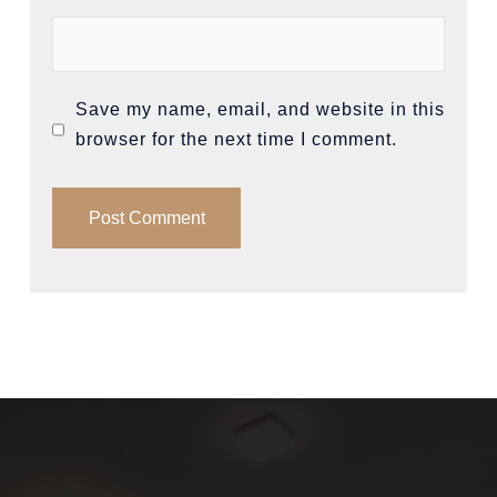
Save my name, email, and website in this
browser for the next time I comment.