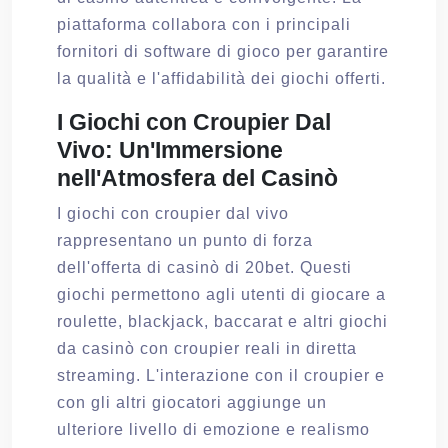
piattaforma collabora con i principali
fornitori di software di gioco per garantire
la qualità e l'affidabilità dei giochi offerti.
I Giochi con Croupier Dal
Vivo: Un'Immersione
nell'Atmosfera del Casinò
I giochi con croupier dal vivo
rappresentano un punto di forza
dell'offerta di casinò di 20bet. Questi
giochi permettono agli utenti di giocare a
roulette, blackjack, baccarat e altri giochi
da casinò con croupier reali in diretta
streaming. L'interazione con il croupier e
con gli altri giocatori aggiunge un
ulteriore livello di emozione e realismo