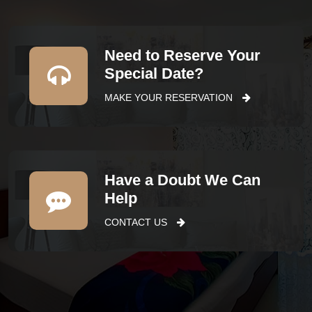
Need to Reserve Your
Special Date?
MAKE YOUR RESERVATION
Have a Doubt We Can
Help
CONTACT US