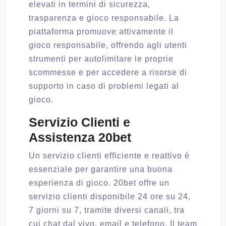
elevati in termini di sicurezza,
trasparenza e gioco responsabile. La
piattaforma promuove attivamente il
gioco responsabile, offrendo agli utenti
strumenti per autolimitare le proprie
scommesse e per accedere a risorse di
supporto in caso di problemi legati al
gioco.
Servizio Clienti e
Assistenza 20bet
Un servizio clienti efficiente e reattivo è
essenziale per garantire una buona
esperienza di gioco. 20bet offre un
servizio clienti disponibile 24 ore su 24,
7 giorni su 7, tramite diversi canali, tra
cui chat dal vivo, email e telefono. Il team