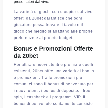
presentatori dal vivo.
La varietà di giochi con croupier dal vivo
offerti da 20bet garantisce che ogni
giocatore possa trovare il tavolo e il
gioco che meglio si adattano alle proprie
preferenze e al proprio budget.
Bonus e Promozioni Offerte
da 20bet
Per attirare nuovi utenti e premiare quelli
esistenti, 20bet offre una varietà di bonus
e promozioni. Tra le promozioni più
comuni ci sono il bonus di benvenuto per
i nuovi utenti, i bonus di deposito, i free
spin, i cashback e i programmi VIP. Il
bonus di benvenuto solitamente consiste