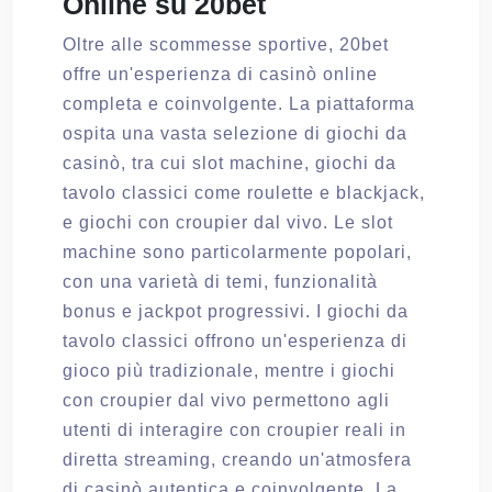
Online su 20bet
Oltre alle scommesse sportive, 20bet
offre un'esperienza di casinò online
completa e coinvolgente. La piattaforma
ospita una vasta selezione di giochi da
casinò, tra cui slot machine, giochi da
tavolo classici come roulette e blackjack,
e giochi con croupier dal vivo. Le slot
machine sono particolarmente popolari,
con una varietà di temi, funzionalità
bonus e jackpot progressivi. I giochi da
tavolo classici offrono un'esperienza di
gioco più tradizionale, mentre i giochi
con croupier dal vivo permettono agli
utenti di interagire con croupier reali in
diretta streaming, creando un'atmosfera
di casinò autentica e coinvolgente. La