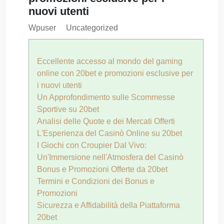
nuovi utenti
Wpuser
Uncategorized
Eccellente accesso al mondo del gaming
online con 20bet e promozioni esclusive per
i nuovi utenti
Un Approfondimento sulle Scommesse
Sportive su 20bet
Analisi delle Quote e dei Mercati Offerti
L'Esperienza del Casinò Online su 20bet
I Giochi con Croupier Dal Vivo:
Un'Immersione nell'Atmosfera del Casinò
Bonus e Promozioni Offerte da 20bet
Termini e Condizioni dei Bonus e
Promozioni
Sicurezza e Affidabilità della Piattaforma
20bet