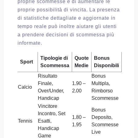
proprie scommesse e di aumentare le
proprie possibilità di vincita. La presenza
di statistiche dettagliate e aggiornate in
tempo reale può inoltre aiutare gli utenti
a prendere decisioni di scommessa più
informate.
Tipologie di
Quote
Bonus
Sport
Scommessa
Medie
Disponibili
Risultato
Bonus
Finale,
1.90 –
Multipla,
Calcio
Over/Under,
2.00
Rimborso
Handicap
Scommesse
Vincitore
Bonus
Incontro, Set
1.80 –
Deposito,
Tennis
Esatti,
1.95
Scommesse
Handicap
Live
Game