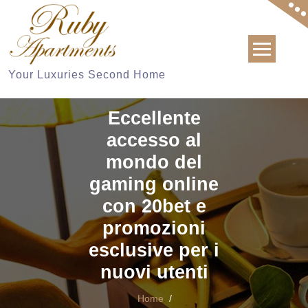
Skip
to
content
Your Luxuries Second Home
Eccellente
accesso al
mondo del
gaming online
con 20bet e
promozioni
esclusive per i
nuovi utenti
Home
/