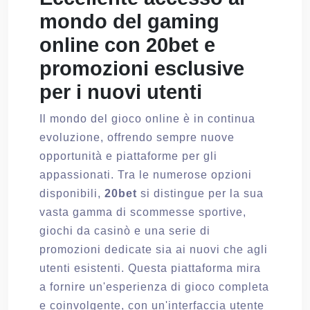
mondo del gaming
online con 20bet e
promozioni esclusive
per i nuovi utenti
Il mondo del gioco online è in continua
evoluzione, offrendo sempre nuove
opportunità e piattaforme per gli
appassionati. Tra le numerose opzioni
disponibili,
20bet
si distingue per la sua
vasta gamma di scommesse sportive,
giochi da casinò e una serie di
promozioni dedicate sia ai nuovi che agli
utenti esistenti. Questa piattaforma mira
a fornire un'esperienza di gioco completa
e coinvolgente, con un'interfaccia utente