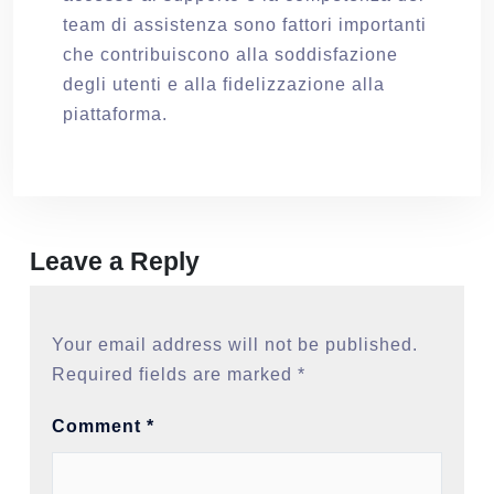
team di assistenza sono fattori importanti
che contribuiscono alla soddisfazione
degli utenti e alla fidelizzazione alla
piattaforma.
Leave a Reply
Your email address will not be published.
Required fields are marked
*
Comment
*