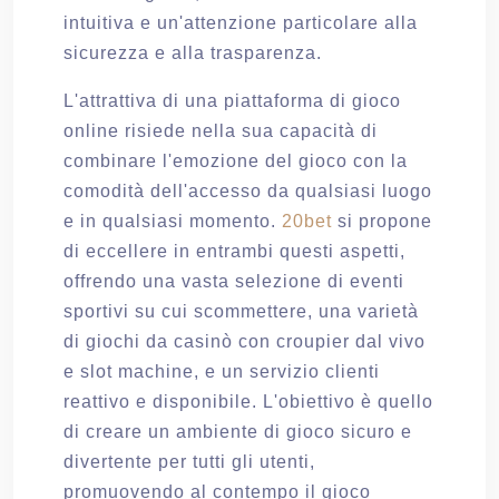
intuitiva e un'attenzione particolare alla
sicurezza e alla trasparenza.
L'attrattiva di una piattaforma di gioco
online risiede nella sua capacità di
combinare l'emozione del gioco con la
comodità dell'accesso da qualsiasi luogo
e in qualsiasi momento.
20bet
si propone
di eccellere in entrambi questi aspetti,
offrendo una vasta selezione di eventi
sportivi su cui scommettere, una varietà
di giochi da casinò con croupier dal vivo
e slot machine, e un servizio clienti
reattivo e disponibile. L'obiettivo è quello
di creare un ambiente di gioco sicuro e
divertente per tutti gli utenti,
promuovendo al contempo il gioco