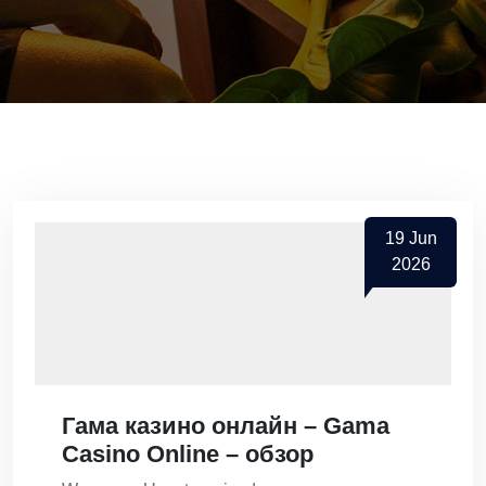
19
Jun
2026
Гама казино онлайн – Gama
Casino Online – обзор