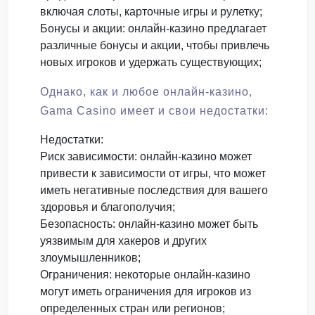
включая слоты, карточные игры и рулетку;
Бонусы и акции: онлайн-казино предлагает
различные бонусы и акции, чтобы привлечь
новых игроков и удержать существующих;
Однако, как и любое онлайн-казино,
Gama Casino имеет и свои недостатки:
Недостатки:
Риск зависимости: онлайн-казино может
привести к зависимости от игры, что может
иметь негативные последствия для вашего
здоровья и благополучия;
Безопасность: онлайн-казино может быть
уязвимым для хакеров и других
злоумышленников;
Ограничения: некоторые онлайн-казино
могут иметь ограничения для игроков из
определенных стран или регионов;