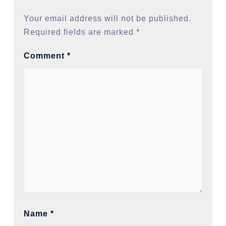
Your email address will not be published.
Required fields are marked
*
Comment
*
Name
*