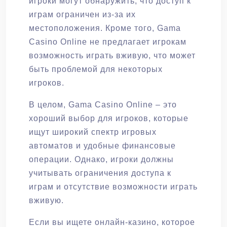
игроки могут обнаружить, что доступ к
играм ограничен из-за их
местоположения. Кроме того, Gama
Casino Online не предлагает игрокам
возможность играть вживую, что может
быть проблемой для некоторых
игроков.
В целом, Gama Casino Online – это
хороший выбор для игроков, которые
ищут широкий спектр игровых
автоматов и удобные финансовые
операции. Однако, игроки должны
учитывать ограничения доступа к
играм и отсутствие возможности играть
вживую.
Если вы ищете онлайн-казино, которое