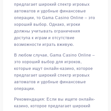
предлагает широкий спектр игровых
автоматов и удобные финансовые
операции, то Gama Casino Online – это
хороший выбор. Однако, игроки
должны учитывать ограничения
доступа к играм и отсутствие
возможности играть вживую.
В любом случае, Gama Casino Online –
это хороший выбор для игроков,
которые ищут онлайн-казино, которое
предлагает широкий спектр игровых
автоматов и удобные финансовые
операции.
Рекомендация: Если вы ищете онлайн-
казино, которое предлагает широкий