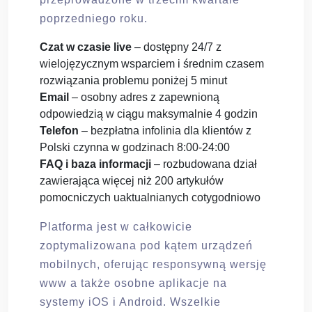
poprzedniego roku.
Czat w czasie live
– dostępny 24/7 z
wielojęzycznym wsparciem i średnim czasem
rozwiązania problemu poniżej 5 minut
Email
– osobny adres z zapewnioną
odpowiedzią w ciągu maksymalnie 4 godzin
Telefon
– bezpłatna infolinia dla klientów z
Polski czynna w godzinach 8:00-24:00
FAQ i baza informacji
– rozbudowana dział
zawierająca więcej niż 200 artykułów
pomocniczych uaktualnianych cotygodniowo
Platforma jest w całkowicie
zoptymalizowana pod kątem urządzeń
mobilnych, oferując responsywną wersję
www a także osobne aplikacje na
systemy iOS i Android. Wszelkie