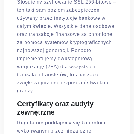
Stosujemy szyfrowanie SSL 256-bitowe –
ten taki sam poziom zabezpieczeń
używany przez instytucje bankowe w
całym świecie. Wszystkie dane osobowe
oraz transakcje finansowe są chronione
za pomocą systemów kryptograficznych
najnowszej generacji. Ponadto
implementujemy dwustopniową
weryfikację (2FA) dla wszystkich
transakcji transferów, to znacząco
zwiększa poziom bezpieczeństwa kont
graczy.
Certyfikaty oraz audyty
zewnętrzne
Regularnie poddajemy się kontrolom
wykonwanym przez niezależne