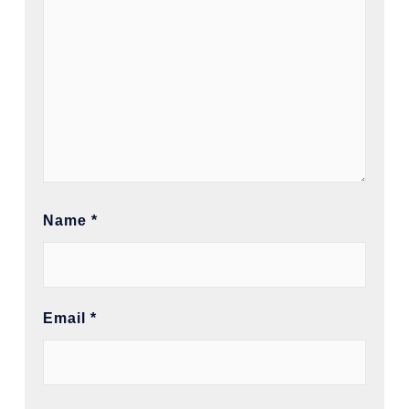
Name
*
Email
*