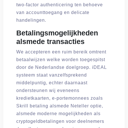
two-factor authenticering ten behoeve
van accounttoegang en delicate
handelingen.
Betalingsmogelijkheden
alsmede transacties
We accepteren een ruim bereik omtrent
betaalwijzen welke worden toegespitst
door de Nederlandse doelgroep. iDEAL
systeem staat vanzelfsprekend
middelpuntig, echter daarnaast
ondersteunen wij eveneens
kredietkaarten, e-portemonnees zoals
Skrill betaling alsmede Neteller optie,
alsmede moderne mogelijkheden als
cryptogeldbetalingen voor deelnemers