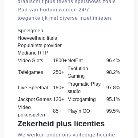
draaischijf plus tevens spelshows zoals
Rad van Fortuin worden 24/7
toegankelijk met diverse inzetlimieten.
Speelgroep
Hoeveelheid titels
Populairste provider
Mediane RTP
Video Slots
1800+
NetEnt
96.4%
Evolution
Tafelgames
250+
98.2%
Gaming
Pragmatic Play
Live Speelhal
180+
97.8%
studio
Jackpot Games
120+
Microgaming
95.1%
Video
85+
Play’n GO
99.5%
pokerspelen
Zekerheid plus licenties
We werken onder ons volledige licentie