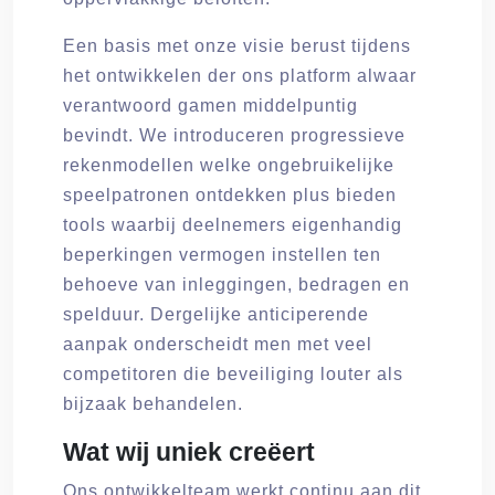
Een basis met onze visie berust tijdens
het ontwikkelen der ons platform alwaar
verantwoord gamen middelpuntig
bevindt. We introduceren progressieve
rekenmodellen welke ongebruikelijke
speelpatronen ontdekken plus bieden
tools waarbij deelnemers eigenhandig
beperkingen vermogen instellen ten
behoeve van inleggingen, bedragen en
spelduur. Dergelijke anticiperende
aanpak onderscheidt men met veel
competitoren die beveiliging louter als
bijzaak behandelen.
Wat wij uniek creëert
Ons ontwikkelteam werkt continu aan dit