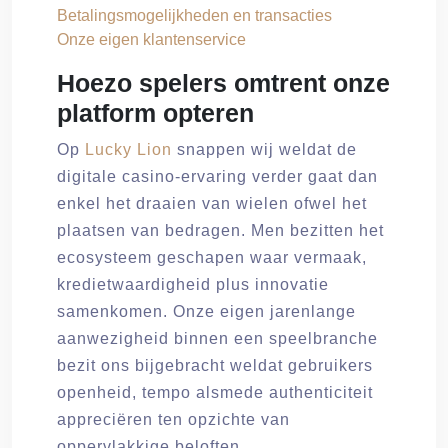
Betalingsmogelijkheden en transacties
Onze eigen klantenservice
Hoezo spelers omtrent onze
platform opteren
Op
Lucky Lion
snappen wij weldat de
digitale casino-ervaring verder gaat dan
enkel het draaien van wielen ofwel het
plaatsen van bedragen. Men bezitten het
ecosysteem geschapen waar vermaak,
kredietwaardigheid plus innovatie
samenkomen. Onze eigen jarenlange
aanwezigheid binnen een speelbranche
bezit ons bijgebracht weldat gebruikers
openheid, tempo alsmede authenticiteit
appreciëren ten opzichte van
oppervlakkige beloften.