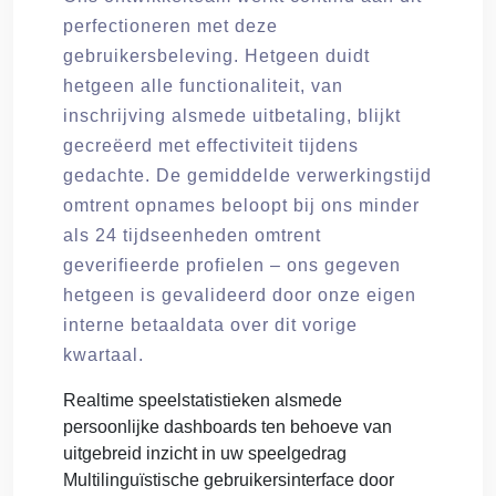
perfectioneren met deze
gebruikersbeleving. Hetgeen duidt
hetgeen alle functionaliteit, van
inschrijving alsmede uitbetaling, blijkt
gecreëerd met effectiviteit tijdens
gedachte. De gemiddelde verwerkingstijd
omtrent opnames beloopt bij ons minder
als 24 tijdseenheden omtrent
geverifieerde profielen – ons gegeven
hetgeen is gevalideerd door onze eigen
interne betaaldata over dit vorige
kwartaal.
Realtime speelstatistieken alsmede
persoonlijke dashboards ten behoeve van
uitgebreid inzicht in uw speelgedrag
Multilinguïstische gebruikersinterface door