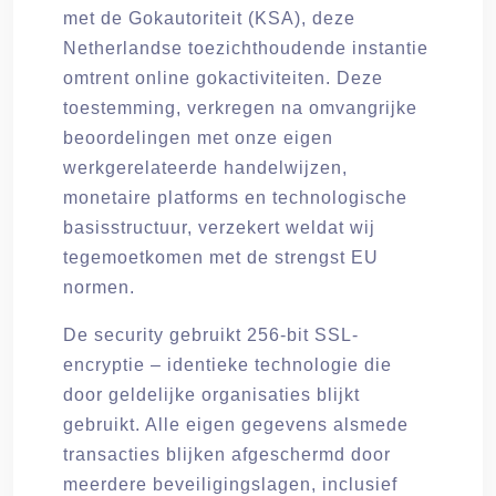
met de Gokautoriteit (KSA), deze
Netherlandse toezichthoudende instantie
omtrent online gokactiviteiten. Deze
toestemming, verkregen na omvangrijke
beoordelingen met onze eigen
werkgerelateerde handelwijzen,
monetaire platforms en technologische
basisstructuur, verzekert weldat wij
tegemoetkomen met de strengst EU
normen.
De security gebruikt 256-bit SSL-
encryptie – identieke technologie die
door geldelijke organisaties blijkt
gebruikt. Alle eigen gegevens alsmede
transacties blijken afgeschermd door
meerdere beveiligingslagen, inclusief