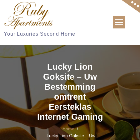
Skip
to
content
Your Luxuries Second Home
Lucky Lion
Goksite – Uw
Bestemming
omtrent
Eersteklas
Internet Gaming
Home
/
Lucky Lion Goksite – Uw