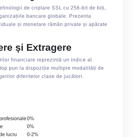
hnologii de criptare SSL cu 256-bit de biți,
rganizațiile bancare globale. Prezenta
ividuale și monetare rămân private și apărate
re și Extragere
rilor financiare reprezintă un indice al
top pun la dispoziție multiple modalități de
rilor diferitelor clase de jucători.
 profesionale
0%
re
0%
 de lucru
0-2%