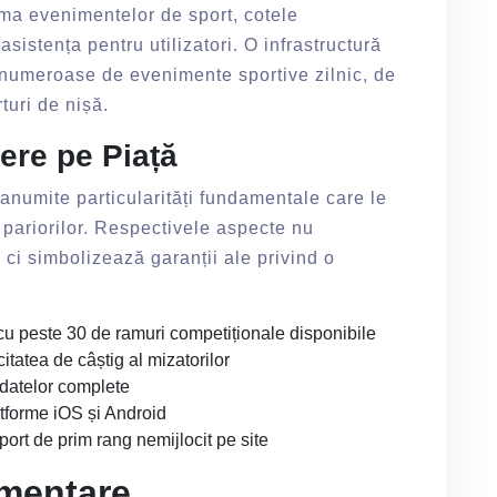
ama evenimentelor de sport, cotele
 asistența pentru utilizatori. O infrastructură
la numeroase de evenimente sportive zilnic, de
rturi de nișă.
ere pe Piață
n anumite particularități fundamentale care le
r pariorilor. Respectivele aspecte nu
, ci simbolizează garanții ale privind o
 cu peste 30 de ramuri competiționale disponibile
tatea de câștig al mizatorilor
i datelor complete
atforme iOS și Android
port de prim rang nemijlocit pe site
ementare