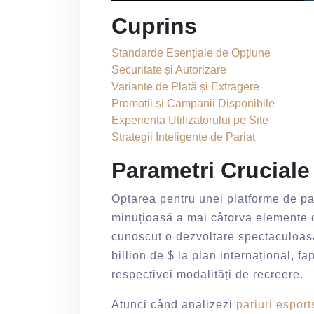
Cuprins
Standarde Esențiale de Opțiune
Securitate și Autorizare
Variante de Plată și Extragere
Promoții și Campanii Disponibile
Experiența Utilizatorului pe Site
Strategii Inteligente de Pariat
Parametri Cruciale
Optarea pentru unei platforme de par
minuțioasă a mai câtorva elemente de
cunoscut o dezvoltare spectaculoasă
billion de $ la plan internațional, fa
respectivei modalități de recreere.
Atunci când analizezi
pariuri espor