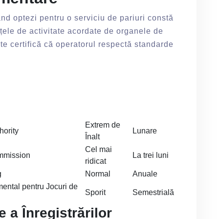
nd optezi pentru o serviciu de pariuri constă
nțele de activitate acordate de organele de
te certifică că operatorul respectă standarde
Extrem de
hority
Lunare
Înalt
Cel mai
mmission
La trei luni
ridicat
g
Normal
Anuale
ental pentru Jocuri de
Sporit
Semestrială
 a Înregistrărilor