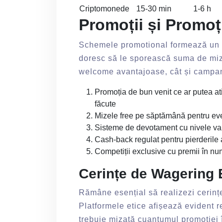
Criptomonede
15-30 min
1-6 h
Promoții și Promoți
Schemele promotional formează un p
doresc să le sporească suma de miza
welcome avantajoase, cât și campanii
Promoția de bun venit ce ar putea ati
făcute
Mizele free pe săptămână pentru ev
Sisteme de devotament cu nivele vari
Cash-back regulat pentru pierderile 
Competiții exclusive cu premii în nu
Cerințe de Wagering 
Rămâne esențial să realizezi cerințe
Platformele etice afișează evident r
trebuie mizată cuantumul promoției î