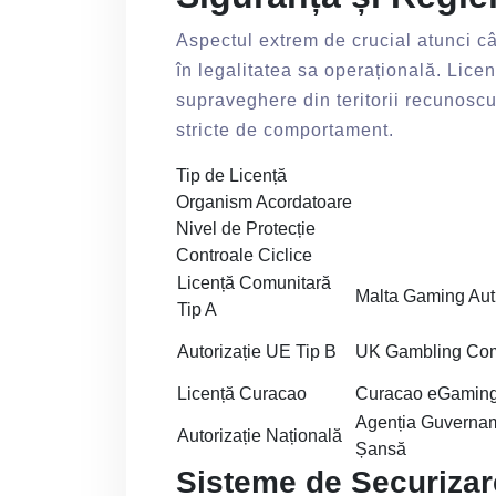
Aspectul extrem de crucial atunci câ
în legalitatea sa operațională. Lice
supraveghere din teritorii recunoscu
stricte de comportament.
Tip de Licență
Organism Acordatoare
Nivel de Protecție
Controale Ciclice
Licență Comunitară
Malta Gaming Aut
Tip A
Autorizație UE Tip B
UK Gambling Co
Licență Curacao
Curacao eGamin
Agenția Guvernam
Autorizație Națională
Șansă
Sisteme de Securizare