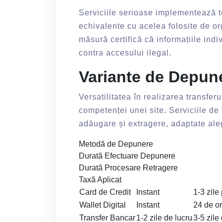
Serviciile serioase implementează te
echivalente cu acelea folosite de o
măsură certifică că informațiile ind
contra accesului ilegal.
Variante de Depune
Versatilitatea în realizarea transferu
competenței unei site. Serviciile de 
adăugare și extragere, adaptate alege
Metodă de Depunere
Durată Efectuare Depunere
Durată Procesare Retragere
Taxă Aplicat
Card de Credit
Instant
1-3 zile
Wallet Digital
Instant
24 de o
Transfer Bancar
1-2 zile de lucru
3-5 zile