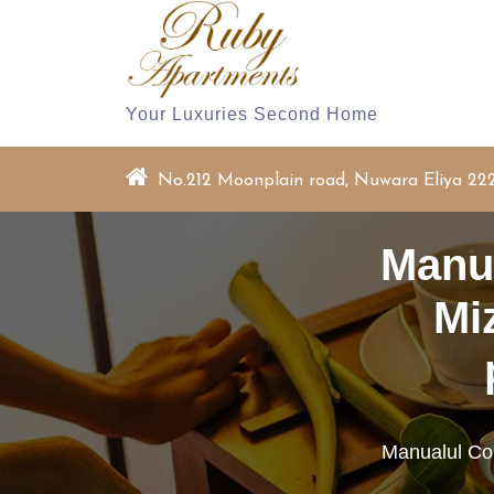
Skip
to
content
Your Luxuries Second Home
No.212 Moonplain road, Nuwara Eliya 22
Manua
Mi
Manualul Com