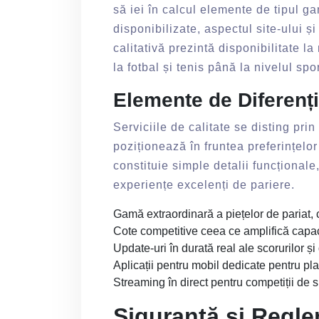
să iei în calcul elemente de tipul g
disponibilizate, aspectul site-ului și
calitativă prezintă disponibilitate 
la fotbal și tenis până la nivelul spo
Elemente de Diferenți
Serviciile de calitate se disting pri
poziționează în fruntea preferințelo
constituie simple detalii funcționale
experiențe excelenți de pariere.
Gamă extraordinară a piețelor de pariat,
Cote competitive ceea ce amplifică capaci
Update-uri în durată real ale scorurilor ș
Aplicații pentru mobil dedicate pentru pl
Streaming în direct pentru competiții de s
Siguranță și Regl