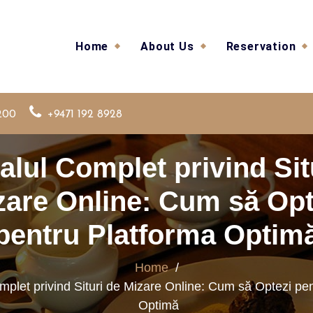
Home
About Us
Reservation
200
+9471 192 8928
lul Complet privind Sit
zare Online: Cum să Opt
pentru Platforma Optim
Home
/
plet privind Situri de Mizare Online: Cum să Optezi pe
Optimă