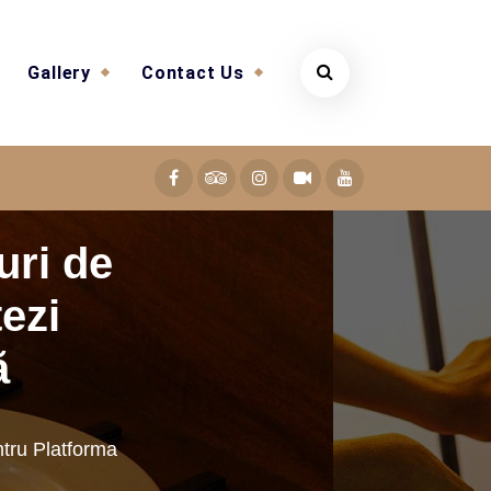
Gallery
Contact Us
uri de
ezi
ă
ntru Platforma