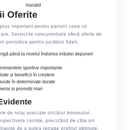
Variabil
i Oferite
lus important pentru pariorii ceea ce
re. Serviciile concurențiale oferă oferte de
 periodice pentru jucătorii fideli.
ngă până la nivelul îndoirea inițialei depuneri
enimentele sportive importante
ate și beneficii în creștere
avute în determinate durate
merar și promoții mari
Evidente
le de rulaj asociate oricărui bonusului.
espectivele cerințe, precizând de câte ori
nainte de a putea retrage profitul obținute.