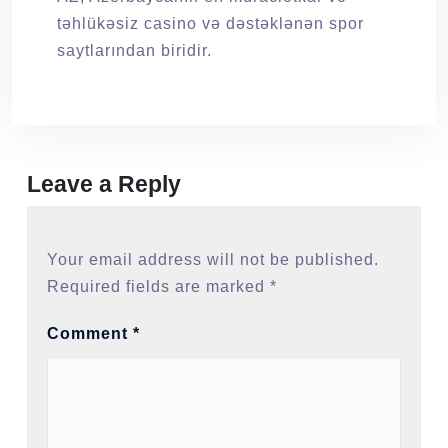
təhlükəsiz casino və dəstəklənən spor
saytlarından biridir.
Leave a Reply
Your email address will not be published.
Required fields are marked
*
Comment
*