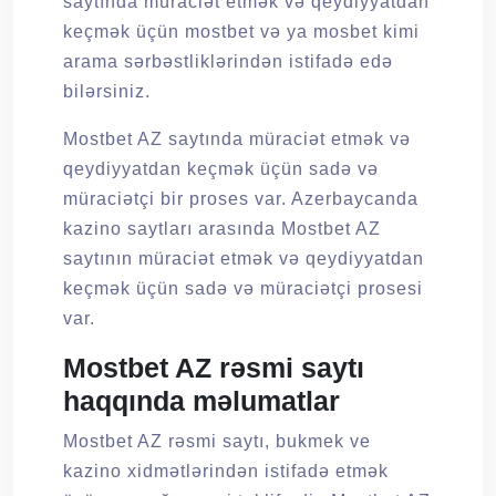
saytında müraciət etmək və qeydiyyatdan
keçmək üçün mostbet və ya mosbet kimi
arama sərbəstliklərindən istifadə edə
bilərsiniz.
Mostbet AZ saytında müraciət etmək və
qeydiyyatdan keçmək üçün sadə və
müraciətçi bir proses var. Azerbaycanda
kazino saytları arasında Mostbet AZ
saytının müraciət etmək və qeydiyyatdan
keçmək üçün sadə və müraciətçi prosesi
var.
Mostbet AZ rəsmi saytı
haqqında məlumatlar
Mostbet AZ rəsmi saytı, bukmek ve
kazino xidmətlərindən istifadə etmək