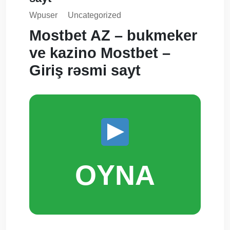
Wpuser
Uncategorized
Mostbet AZ – bukmeker
ve kazino Mostbet –
Giriş rəsmi sayt
OYNA