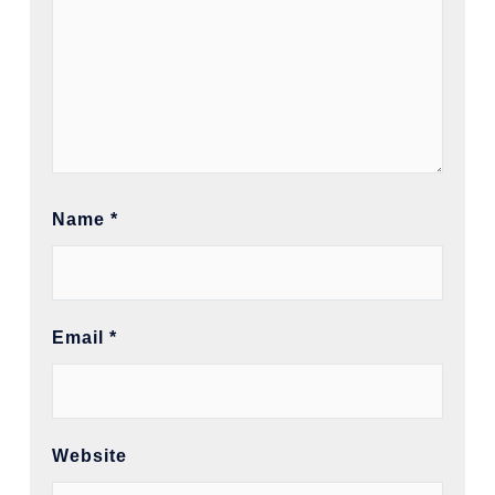
Name
*
Email
*
Website