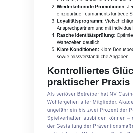
Wiederkehrende Promotionen:
Jed
einzigartige Tournaments für treue S
Loyalitätsprogramm:
Vielschichti
Ansprechpartnern und mit individue
Rasche Identitätsprüfung:
Optimier
Wartezeiten deutlich
Klare Konditionen:
Klare Bonusbe
sowie missverständliche Angaben
Kontrolliertes Glü
praktischer Praxis
Als seriöser Betreiber hat NV Casin
Wohlergehen aller Mitglieder. Akad
ungefähr ein bis zwei Prozent der 
Spielverhalten ausbilden können –
der Gestaltung der Präventionsmaßn