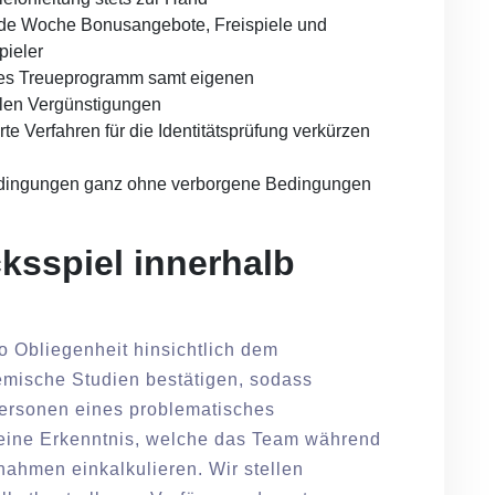
e Woche Bonusangebote, Freispiele und
pieler
ges Treueprogramm samt eigenen
llen Vergünstigungen
te Verfahren für die Identitätsprüfung verkürzen
dingungen ganz ohne verborgene Bedingungen
cksspiel innerhalb
o Obliegenheit hinsichtlich dem
emische Studien bestätigen, sodass
Personen eines problematisches
 eine Erkenntnis, welche das Team während
ahmen einkalkulieren. Wir stellen