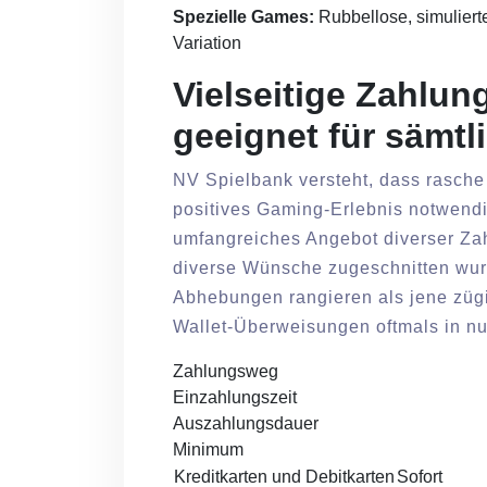
Spezielle Games:
Rubbellose, simuliert
Variation
Vielseitige Zahlu
geeignet für sämtl
NV Spielbank versteht, dass rasche
positives Gaming-Erlebnis notwendi
umfangreiches Angebot diverser Za
diverse Wünsche zugeschnitten wur
Abhebungen rangieren als jene zügi
Wallet-Überweisungen oftmals in nur
Zahlungsweg
Einzahlungszeit
Auszahlungsdauer
Minimum
Kreditkarten und Debitkarten
Sofort