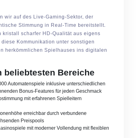
en wir auf des Live-Gaming-Sektor, der
tische Stimmung in Real-Time bereitstellt.
 kristall scharfer HD-Qualität aus eigens
n diese Kommunikation unter sonstigen
n herkömmlichen Spielhauses ins digitalen
 beliebtesten Bereiche
000 Automatenspiele inklusive unterschiedlichen
annenden Bonus-Features für jeden Geschmack
stimmung mit erfahrenen Spielleitern
ionenhöhe erreichbar durch verbundene
chsenden Preispools
asinospiele mit moderner Vollendung mit flexiblen