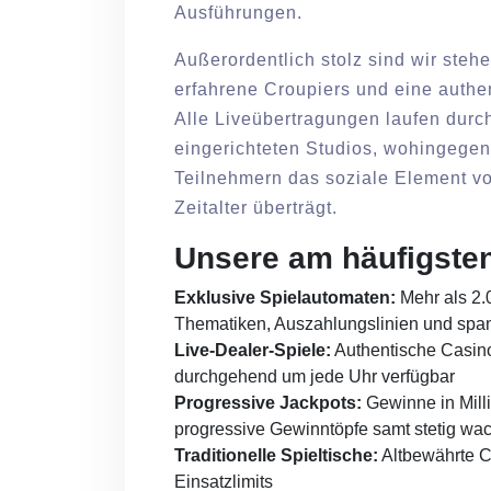
Ausführungen.
Außerordentlich stolz sind wir steh
erfahrene Croupiers und eine authen
Alle Liveübertragungen laufen durch
eingerichteten Studios, wohingege
Teilnehmern das soziale Element vo
Zeitalter überträgt.
Unsere am häufigsten
Exklusive Spielautomaten:
Mehr als 2.
Thematiken, Auszahlungslinien und sp
Live-Dealer-Spiele:
Authentische Casino
durchgehend um jede Uhr verfügbar
Progressive Jackpots:
Gewinne in Mill
progressive Gewinntöpfe samt stetig wa
Traditionelle Spieltische:
Altbewährte C
Einsatzlimits