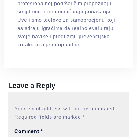
profesionalnoj podršci čim prepoznaju
simptome problematičnoga ponašanja.
Uveli smo toolove za samoprocjenu koji
asistiraju igračima da realno evaluiraju
svoje navike i preduzmu prevencijske
korake ako je neophodno.
Leave a Reply
Your email address will not be published.
Required fields are marked
*
Comment
*