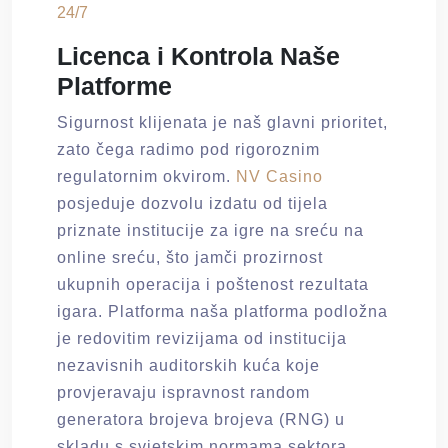
24/7
Licenca i Kontrola Naše
Platforme
Sigurnost klijenata je naš glavni prioritet,
zato čega radimo pod rigoroznim
regulatornim okvirom.
NV Casino
posjeduje dozvolu izdatu od tijela
priznate institucije za igre na sreću na
online sreću, što jamči prozirnost
ukupnih operacija i poštenost rezultata
igara. Platforma naša platforma podložna
je redovitim revizijama od institucija
nezavisnih auditorskih kuća koje
provjeravaju ispravnost random
generatora brojeva brojeva (RNG) u
skladu s svjetskim normama sektora