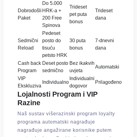
Do 5.000
Trideset
Dobrodošli
HRK-а +
Trideset
pet puta
Paket
200 Free
dana
bonus
Spinova
Pedeset
Sedmični
posto do
30 puta
7-dnevni
Reload
tisuću
bonus
dana
petsto HRK
Cash back
Deset posto
Bez ikakvih
Automatski
Program
sedmično
uvjeta
VIP
Individualni
Individualno
Prilagođeno
Ekskluziva
dogovor
Lojalnosti Program i VIP
Razine
Naš sustav višerazinski program loyalty
programa automatski nagrađuje
nagrađuje angažirane korisnike putem