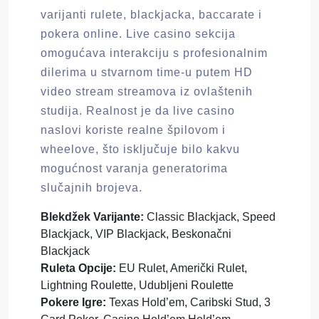
varijanti rulete, blackjacka, baccarate i
pokera online. Live casino sekcija
omogućava interakciju s profesionalnim
dilerima u stvarnom time-u putem HD
video stream streamova iz ovlaštenih
studija. Realnost je da live casino
naslovi koriste realne špilovom i
wheelove, što isključuje bilo kakvu
mogućnost varanja generatorima
slučajnih brojeva.
Blekdžek Varijante:
Classic Blackjack, Speed
Blackjack, VIP Blackjack, Beskonačni
Blackjack
Ruleta Opcije:
EU Rulet, Američki Rulet,
Lightning Roulette, Udubljeni Roulette
Pokere Igre:
Texas Hold’em, Caribski Stud, 3