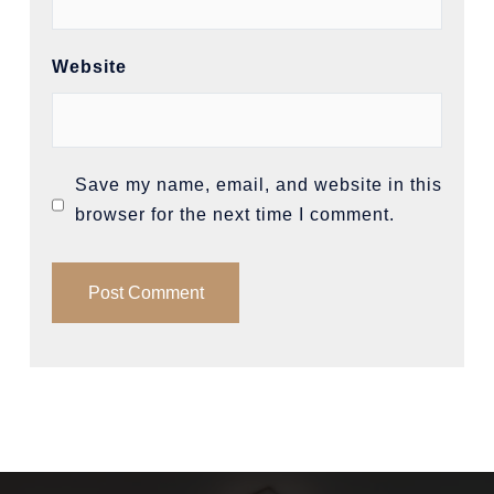
Website
Save my name, email, and website in this
browser for the next time I comment.