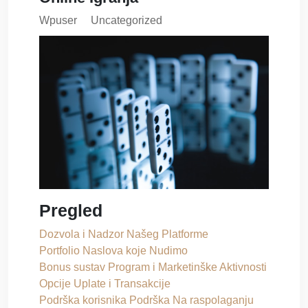
Wpuser
Uncategorized
Pregled
Dozvola i Nadzor Našeg Platforme
Portfolio Naslova koje Nudimo
Bonus sustav Program i Marketinške Aktivnosti
Opcije Uplate i Transakcije
Podrška korisnika Podrška Na raspolaganju