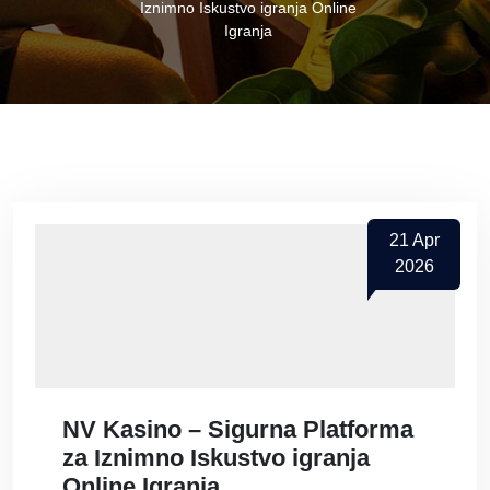
Iznimno Iskustvo igranja Online
Igranja
21
Apr
2026
NV Kasino – Sigurna Platforma
za Iznimno Iskustvo igranja
Online Igranja