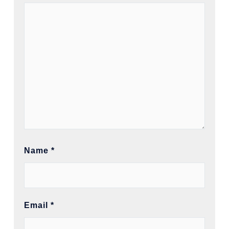
Name
*
Email
*