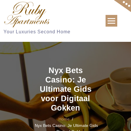
Skip
to
content
Your Luxuries Second Home
Nyx Bets
Casino: Je
Ultimate Gids
voor Digitaal
Gokken
Home
/
Nyx Bets Casino: Je Ultimate Gids