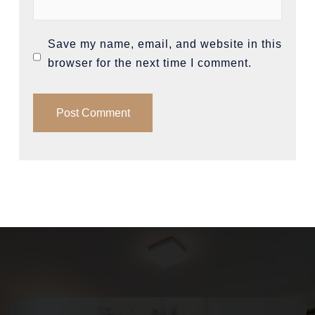
Save my name, email, and website in this
browser for the next time I comment.