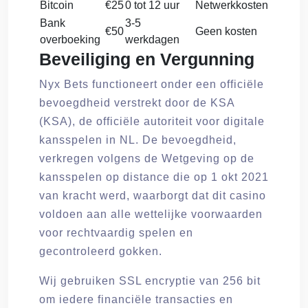
Bitcoin
€25
0 tot 12 uur
Netwerkkosten
Bank
3-5
€50
Geen kosten
overboeking
werkdagen
Beveiliging en Vergunning
Nyx Bets functioneert onder een officiële
bevoegdheid verstrekt door de KSA
(KSA), de officiële autoriteit voor digitale
kansspelen in NL. De bevoegdheid,
verkregen volgens de Wetgeving op de
kansspelen op distance die op 1 okt 2021
van kracht werd, waarborgt dat dit casino
voldoen aan alle wettelijke voorwaarden
voor rechtvaardig spelen en
gecontroleerd gokken.
Wij gebruiken SSL encryptie van 256 bit
om iedere financiële transacties en