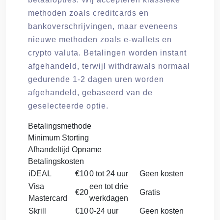
methoden zoals creditcards en
bankoverschrijvingen, maar eveneens
nieuwe methoden zoals e-wallets en
crypto valuta. Betalingen worden instant
afgehandeld, terwijl withdrawals normaal
gedurende 1-2 dagen uren worden
afgehandeld, gebaseerd van de
geselecteerde optie.
Betalingsmethode
Minimum Storting
Afhandeltijd Opname
Betalingskosten
iDEAL
€10
0 tot 24 uur
Geen kosten
Visa
een tot drie
€20
Gratis
Mastercard
werkdagen
Skrill
€10
0-24 uur
Geen kosten