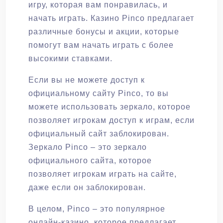
игру, которая вам понравилась, и
начать играть. Казино Pinco предлагает
различные бонусы и акции, которые
помогут вам начать играть с более
высокими ставками.
Если вы не можете доступ к
официальному сайту Pinco, то вы
можете использовать зеркало, которое
позволяет игрокам доступ к играм, если
официальный сайт заблокирован.
Зеркало Pinco – это зеркало
официального сайта, которое
позволяет игрокам играть на сайте,
даже если он заблокирован.
В целом, Pinco – это популярное
онлайн-казино, которое предлагает