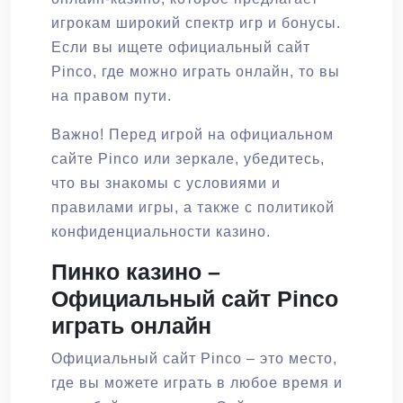
игрокам широкий спектр игр и бонусы.
Если вы ищете официальный сайт
Pinco, где можно играть онлайн, то вы
на правом пути.
Важно! Перед игрой на официальном
сайте Pinco или зеркале, убедитесь,
что вы знакомы с условиями и
правилами игры, а также с политикой
конфиденциальности казино.
Пинко казино –
Официальный сайт Pinco
играть онлайн
Официальный сайт Pinco – это место,
где вы можете играть в любое время и