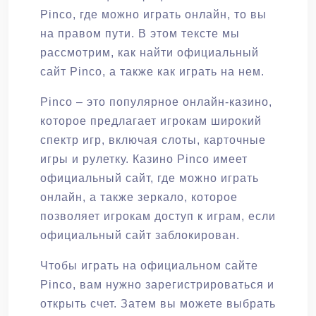
Pinco, где можно играть онлайн, то вы
на правом пути. В этом тексте мы
рассмотрим, как найти официальный
сайт Pinco, а также как играть на нем.
Pinco – это популярное онлайн-казино,
которое предлагает игрокам широкий
спектр игр, включая слоты, карточные
игры и рулетку. Казино Pinco имеет
официальный сайт, где можно играть
онлайн, а также зеркало, которое
позволяет игрокам доступ к играм, если
официальный сайт заблокирован.
Чтобы играть на официальном сайте
Pinco, вам нужно зарегистрироваться и
открыть счет. Затем вы можете выбрать