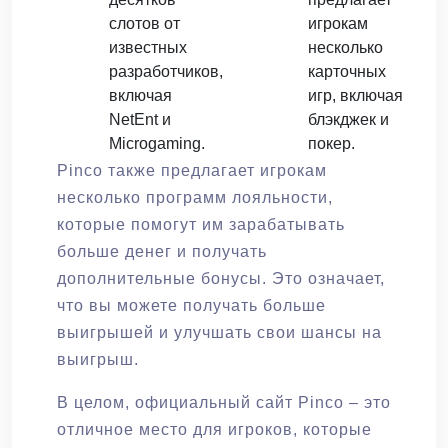
слотов от
игрокам
известных
несколько
разработчиков,
карточных
включая
игр, включая
NetEnt и
блэкджек и
Microgaming.
покер.
Pinco также предлагает игрокам
несколько программ лояльности,
которые помогут им зарабатывать
больше денег и получать
дополнительные бонусы. Это означает,
что вы можете получать больше
выигрышей и улучшать свои шансы на
выигрыш.
В целом, официальный сайт Pinco – это
отличное место для игроков, которые