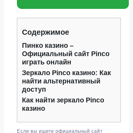
Содержимое
Пинко казино –
Официальный сайт Pinco
играть онлайн
Зеркало Pinco казино: Как
найти альтернативный
доступ
Как найти зеркало Pinco
казино
Если вы ищете официальный сайт