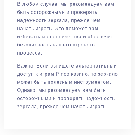
В любом случае, мы рекомендуем вам
быть осторожными и проверять
надежность зеркала, прежде чем
начать играть. Это поможет вам
избежать мошенничества и обеспечит
безопасность вашего игрового
процесса.
Важно! Если вы ищете альтернативный
доступ к играм Pinco казино, то зеркало
может быть полезным инструментом.
Однако, мы рекомендуем вам быть
осторожными и проверять надежность
зеркала, прежде чем начать играть.