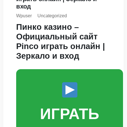
вход
Wpuser
Uncategorized
Пинко казино –
Официальный сайт
Pinco играть онлайн |
Зеркало и вход
ИГРАТЬ