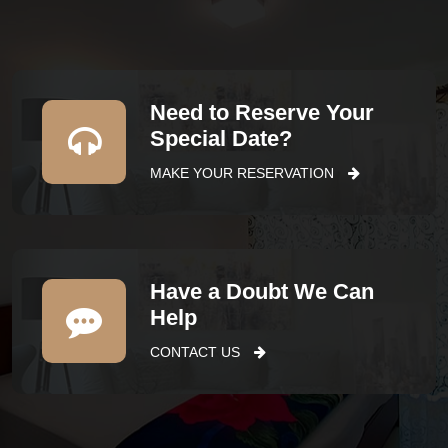
Need to Reserve Your
Special Date?
MAKE YOUR RESERVATION
Have a Doubt We Can
Help
CONTACT US