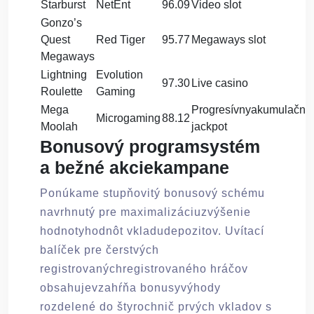
Starburst
NetEnt
96.09
Video slot
Gonzo’s
Quest
Red Tiger
95.77
Megaways slot
Megaways
Lightning
Evolution
97.30
Live casino
Roulette
Gaming
Mega
Progresívnyakumulačný
Microgaming
88.12
Moolah
jackpot
Bonusový programsystém
a bežné akciekampane
Ponúkame stupňovitý bonusový schému
navrhnutý pre maximalizáciuzvýšenie
hodnotyhodnôt vkladudepozitov. Uvítací
balíček pre čerstvých
registrovanýchregistrovaného hráčov
obsahujevzahŕňa bonusyvýhody
rozdelené do štyrochnič prvých vkladov s