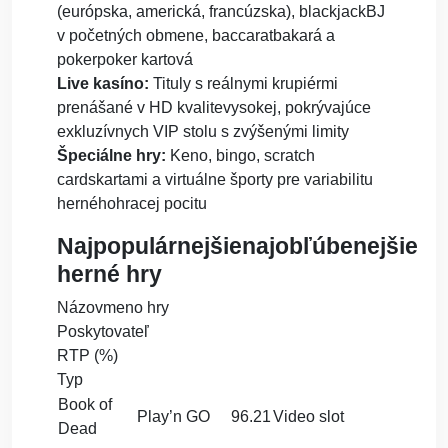
(európska, americká, francúzska), blackjackBJ
v početných obmene, baccaratbakará a
pokerpoker kartová
Live kasíno:
Tituly s reálnymi krupiérmi
prenášané v HD kvalitevysokej, pokrývajúce
exkluzívnych VIP stolu s zvýšenými limity
Špeciálne hry:
Keno, bingo, scratch
cardskartami a virtuálne športy pre variabilitu
hernéhohracej pocitu
Najpopulárnejšienajobľúbenejšie
herné hry
Názovmeno hry
Poskytovateľ
RTP (%)
Typ
Book of
Play’n GO
96.21
Video slot
Dead