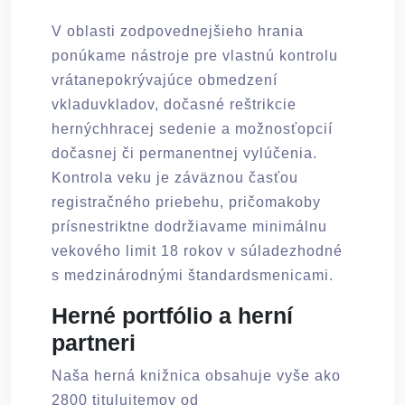
V oblasti zodpovednejšieho hrania
ponúkame nástroje pre vlastnú kontrolu
vrátanepokrývajúce obmedzení
vkladuvkladov, dočasné reštrikcie
hernýchhracej sedenie a možnosťopcií
dočasnej či permanentnej vylúčenia.
Kontrola veku je záväznou časťou
registračného priebehu, pričomakoby
prísnestriktne dodržiavame minimálnu
vekového limit 18 rokov v súladezhodné
s medzinárodnými štandardsmenicami.
Herné portfólio a herní
partneri
Naša herná knižnica obsahuje vyše ako
2800 tituluitemov od