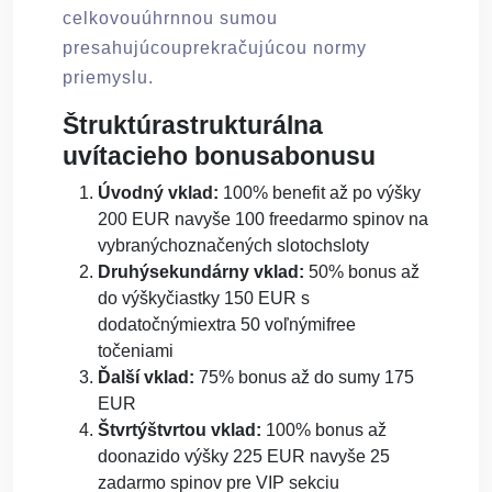
celkovouúhrnnou sumou
presahujúcouprekračujúcou normy
priemyslu.
Štruktúrastrukturálna
uvítacieho bonusabonusu
Úvodný vklad:
100% benefit až po výšky
200 EUR navyše 100 freedarmo spinov na
vybranýchoznačených slotochsloty
Druhýsekundárny vklad:
50% bonus až
do výškyčiastky 150 EUR s
dodatočnýmiextra 50 voľnýmifree
točeniami
Ďalší vklad:
75% bonus až do sumy 175
EUR
Štvrtýštvrtou vklad:
100% bonus až
doonazido výšky 225 EUR navyše 25
zadarmo spinov pre VIP sekciu