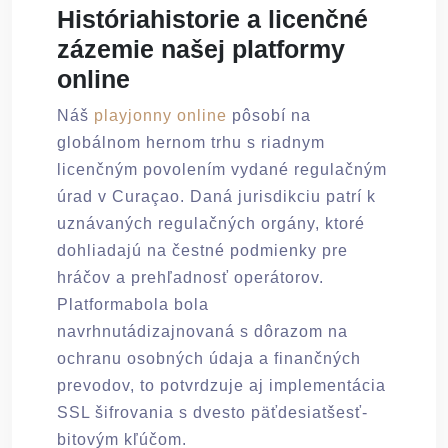
Históriahistorie a licenčné
zázemie našej platformy
online
Náš
playjonny online
pôsobí na
globálnom hernom trhu s riadnym
licenčným povolením vydané regulačným
úrad v Curaçao. Daná jurisdikciu patrí k
uznávaných regulačných orgány, ktoré
dohliadajú na čestné podmienky pre
hráčov a prehľadnosť operátorov.
Platformabola bola
navrhnutádizajnovaná s dôrazom na
ochranu osobných údaja a finančných
prevodov, to potvrdzuje aj implementácia
SSL šifrovania s dvesto päťdesiatšesť-
bitovým kľúčom.