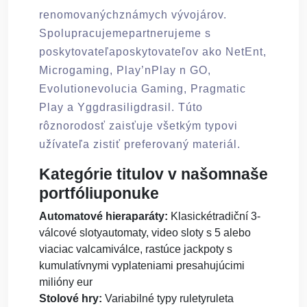
renomovanýchznámych vývojárov.
Spolupracujemepartnerujeme s
poskytovateľaposkytovateľov ako NetEnt,
Microgaming, Play’nPlay n GO,
Evolutionevolucia Gaming, Pragmatic
Play a Yggdrasiligdrasil. Túto
rôznorodosť zaisťuje všetkým typovi
užívateľa zistiť preferovaný materiál.
Kategórie titulov v našomnaše
portfóliuponuke
Automatové hieraparáty:
Klasickétradiční 3-
válcové slotyautomaty, video sloty s 5 alebo
viaciac valcamiválce, rastúce jackpoty s
kumulatívnymi vyplateniami presahujúcimi
milióny eur
Stolové hry:
Variabilné typy ruletyruleta