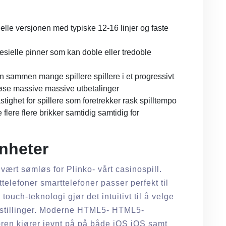
elle versjonen med typiske 12-16 linjer og faste
sielle pinner som kan doble eller tredoble
sammen mange spillere spillere i et progressivt
løse massive massive utbetalinger
tighet for spillere som foretrekker rask spilltempo
flere flere brikker samtidig samtidig for
nheter
r vært sømløs for Plinko- vårt casinospill.
telefoner smarttelefoner passer perfekt til
touch-teknologi gjør det intuitivt til å velge
innstillinger. Moderne HTML5- HTML5-
oren kjører jevnt på på både iOS iOS samt