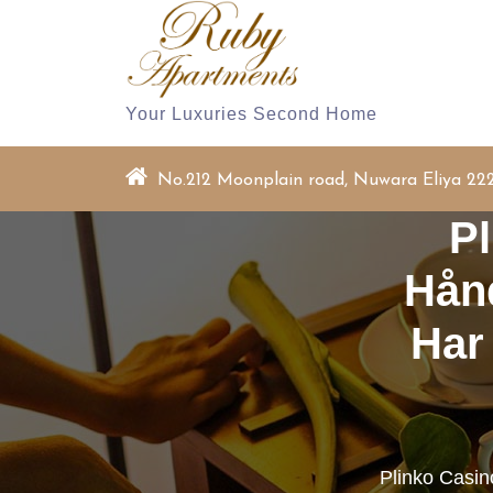
Skip
to
content
Your Luxuries Second Home
No.212 Moonplain road, Nuwara Eliya 22
Pl
Hånd
Har 
Plinko Casin