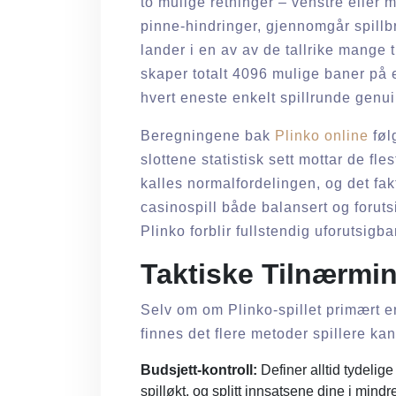
to mulige retninger – venstre eller 
pinne-hindringer, gjennomgår spillb
lander i en av av de tallrike mange 
skaper totalt 4096 mulige baner på 
hvert eneste enkelt spillrunde genuin
Beregningene bak
Plinko online
føl
slottene statistisk sett mottar de fle
kalles normalfordelingen, og det f
casinospill både balansert og foruts
Plinko forblir fullstendig uforutsigbar
Taktiske Tilnærming
Selv om om Plinko-spillet primært er 
finnes det flere metoder spillere k
Budsjett-kontroll:
Definer alltid tydelige
spilløkt, og splitt innsatsene dine i mindr