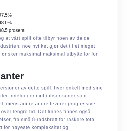
97.5%
98.0%
98.5 prosent
g at vårt spill ofte tilbyr noen av de de
strien, noe hvilket gjør det til et meget
om ønsker maksimal maksimal utbytte for for
ianter
versjoner av dette spill, hver enkelt med sine
ter inneholder multipliser-soner som
llet, mens andre andre leverer progressive
ver lengre tid. Det finnes finnes også
lser, fra små 8-radsbrett for raskere total
ett for høyeste kompleksitet og