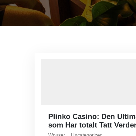
Plinko Casino: Den Ultim
som Har totalt Tatt Verde
Wpuser
Uncategorized