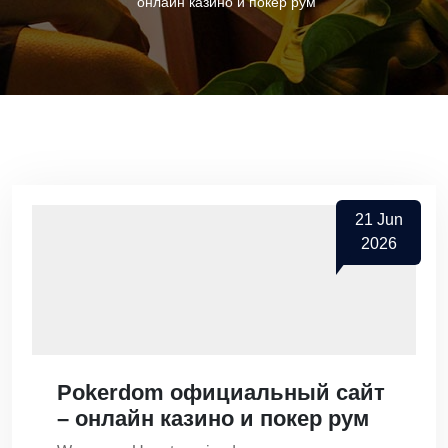
онлайн казино и покер рум
21
Jun
2026
Pokerdom официальный сайт
– онлайн казино и покер рум