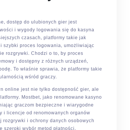
e, dostęp do ulubionych gier jest
atwości i wygody logowania się do kasyna
iejszych czasach, platformy takie jak
y i szybki proces logowania, umożliwiając
 rozgrywki. Chodzi o to, by proces
emowy i dostępny z różnych urządzeń,
odę. To właśnie sprawia, że platformy takie
ularnością wśród graczy.
online jest nie tylko dostępność gier, ale
platformy. Mostbet, jako renomowane kasyno
wniając graczom bezpieczne i wiarygodne
ty i licencje od renomowanych organów
ej rozgrywki i ochrony danych osobowych
e szeroki wybór metod płatności,