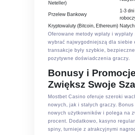
Neteller)
1-3 dni
Przelew Bankowy
robocz
Kryptowaluty (Bitcoin, Ethereum)
Natych
Oferowane metody wpłaty i wypłaty
wybrać najwygodniejszą dla siebie 
transakcje były szybkie, bezpieczn
pozytywne doświadczenia graczy.
Bonusy i Promocje
Zwiększ Swoje Sz
Mostbet Casino oferuje szeroki wac
nowych, jak i stałych graczy. Bonus
nowych użytkowników i polega na z
procent. Dodatkowo, kasyno regular
spiny, turnieje z atrakcyjnymi nagr