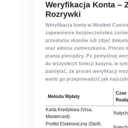
Weryfikacja Konta – 
Rozrywki
Weryfikacja konta w Mostbet Casino
zapewnienie bezpieczeństwa zarówn
przesłaniu skanów lub zdjęć dokum
oraz adresu zamieszkania. Proces t
prania pieniędzy. Po pomyślnej wery
do wszystkich funkcji kasyna, w ty
pamiętać, że proces weryfikacji moż
warto go przeprowadzić jak najszybci
Czas
Metoda Wpłaty
Reali
Karta Kredytowa (Visa,
Natych
Mastercard)
Portfel Elektroniczny (Skrill,
Natych