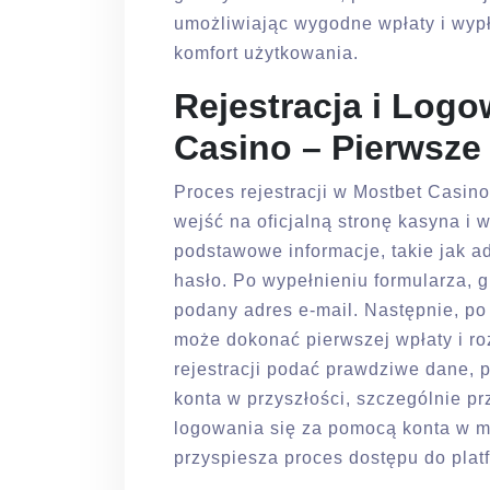
umożliwiając wygodne wpłaty i wyp
komfort użytkowania.
Rejestracja i Log
Casino – Pierwsze
Proces rejestracji w Mostbet Casino 
wejść na oficjalną stronę kasyna i w
podstawowe informacje, takie jak a
hasło. Po wypełnieniu formularza, g
podany adres e-mail. Następnie, po
może dokonać pierwszej wpłaty i ro
rejestracji podać prawdziwe dane,
konta w przyszłości, szczególnie p
logowania się za pomocą konta w 
przyspiesza proces dostępu do plat