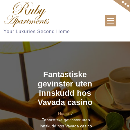
Skip
to
content
Your Luxuries Second Home
Fantastiske
gevinster uten
innskudd hos
Vavada casino
Home
/
Fantastiske gevinster uten
innskudd hos Vavada casino