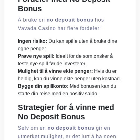
Bonus
Å bruke en
no deposit bonus
hos
Vavada Casino har flere fordeler:
Ingen risiko:
Du kan spille uten å bruke dine
egne penger.
Prøve nye spill:
Ideelt for de som ønsker å
teste nye spill før de investerer.
Mulighet til å vinne ekte penger:
Hvis du er
heldig, kan du vinne ekte penger uten kostnad.
Bygge din spillkonto:
Med bonusen kan du
starte din reise med en positiv saldo.
Strategier for å vinne med
No Deposit Bonus
Selv om en
no deposit bonus
gir en
utmerket mulighet, er det lurt å ha noen