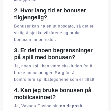
2. Hvor lang tid er bonuser
tilgjengelig?
Bonuser kan ha en utløpsdato, så det er
viktig å sjekke vilkårene og bruke
bonusen innenfrister.
3. Er det noen begrensninger
på spill med bonusen?
Ja, noen spill kan være ekskludert fra å
bruke bonuspenger. Sørg for å
kontrollere spillkategoriene som er tillatt.
4. Kan jeg bruke bonusen på
mobilcasinoet?
Ja, Vavada Casino sin
no deposit