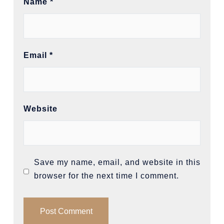
Name
*
Email
*
Website
Save my name, email, and website in this
browser for the next time I comment.