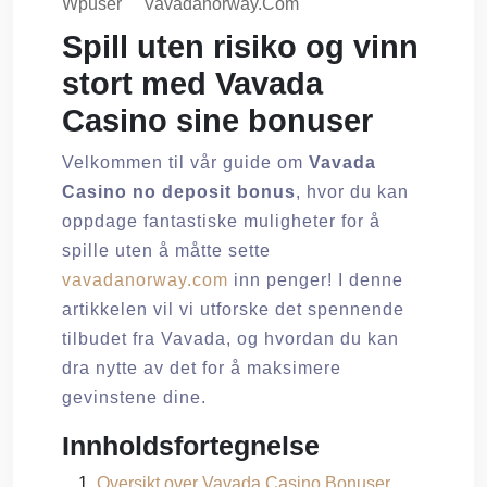
Wpuser
Vavadanorway.com
Spill uten risiko og vinn
stort med Vavada
Casino sine bonuser
Velkommen til vår guide om
Vavada
Casino no deposit bonus
, hvor du kan
oppdage fantastiske muligheter for å
spille uten å måtte sette
vavadanorway.com
inn penger! I denne
artikkelen vil vi utforske det spennende
tilbudet fra Vavada, og hvordan du kan
dra nytte av det for å maksimere
gevinstene dine.
Innholdsfortegnelse
Oversikt over Vavada Casino Bonuser