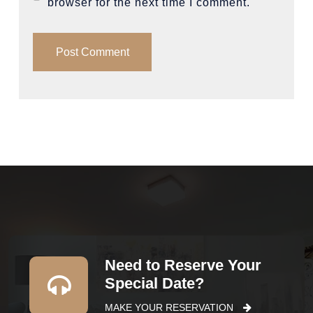
browser for the next time I comment.
Need to Reserve Your
Special Date?
MAKE YOUR RESERVATION