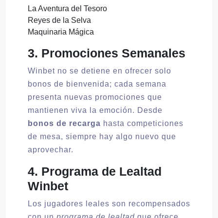
La Aventura del Tesoro
Reyes de la Selva
Maquinaria Mágica
3. Promociones Semanales
Winbet no se detiene en ofrecer solo
bonos de bienvenida; cada semana
presenta nuevas promociones que
mantienen viva la emoción. Desde
bonos de recarga
hasta competiciones
de mesa, siempre hay algo nuevo que
aprovechar.
4. Programa de Lealtad
Winbet
Los jugadores leales son recompensados
con un
programa de lealtad
que ofrece