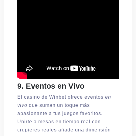
9. Eventos en Vivo
El casino de Winbet ofrece eventos
en
vivo
que suman un toque más
apasionante a tus juegos favoritos.
Unirte a mesas en tiempo real con
crupieres reales añade una dimensión