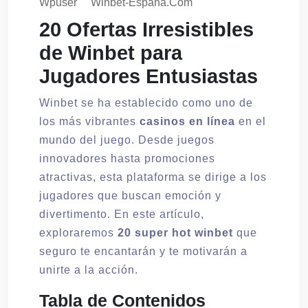
Wpuser
Winbet-Espana.com
20 Ofertas Irresistibles
de Winbet para
Jugadores Entusiastas
Winbet se ha establecido como uno de
los más vibrantes
casinos en línea
en el
mundo del juego. Desde juegos
innovadores hasta promociones
atractivas, esta plataforma se dirige a los
jugadores que buscan emoción y
divertimento. En este artículo,
exploraremos
20 super hot winbet
que
seguro te encantarán y te motivarán a
unirte a la acción.
Tabla de Contenidos