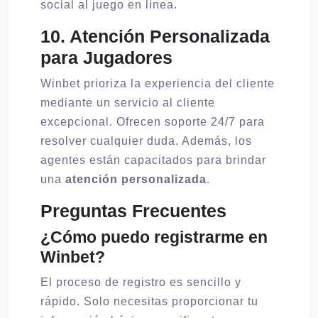
social al juego en línea.
10. Atención Personalizada
para Jugadores
Winbet prioriza la experiencia del cliente
mediante un servicio al cliente
excepcional. Ofrecen soporte 24/7 para
resolver cualquier duda. Además, los
agentes están capacitados para brindar
una
atención personalizada
.
Preguntas Frecuentes
¿Cómo puedo registrarme en
Winbet?
El proceso de registro es sencillo y
rápido. Solo necesitas proporcionar tu