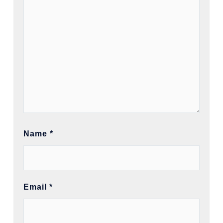
Name
*
Email
*