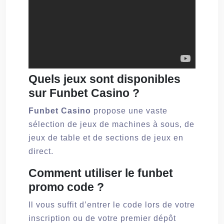
Quels jeux sont disponibles
sur Funbet Casino ?
Funbet Casino
propose une vaste
sélection de jeux de machines à sous, de
jeux de table et de sections de jeux en
direct.
Comment utiliser le funbet
promo code ?
Il vous suffit d’entrer le code lors de votre
inscription ou de votre premier dépôt