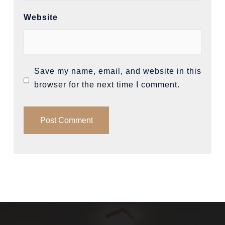
Website
Save my name, email, and website in this
browser for the next time I comment.