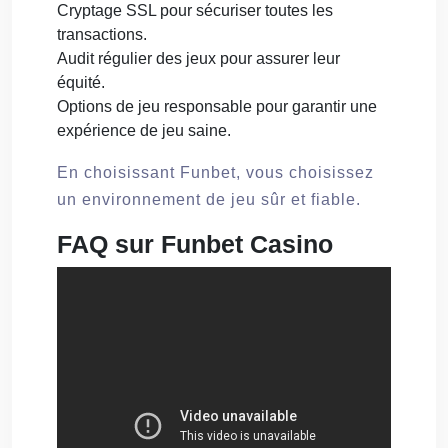
Cryptage SSL pour sécuriser toutes les
transactions.
Audit régulier des jeux pour assurer leur
équité.
Options de jeu responsable pour garantir une
expérience de jeu saine.
En choisissant Funbet, vous choisissez
un environnement de jeu sûr et fiable.
FAQ sur Funbet Casino