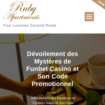
Skip
to
content
Your Luxuries Second Home
Dévoilement des
Mystères de
Funbet Casino et
Son Code
Promotionnel
Home
/
Dévoilement des Mystères de
Funbet Casino et Son Code