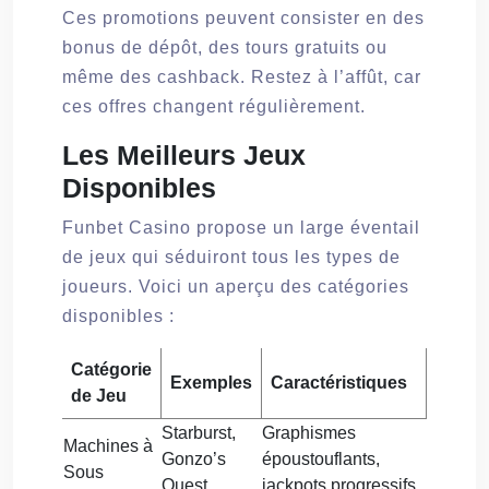
Ces promotions peuvent consister en des
bonus de dépôt, des tours gratuits ou
même des cashback. Restez à l’affût, car
ces offres changent régulièrement.
Les Meilleurs Jeux
Disponibles
Funbet Casino propose un large éventail
de jeux qui séduiront tous les types de
joueurs. Voici un aperçu des catégories
disponibles :
Catégorie
Exemples
Caractéristiques
de Jeu
Starburst,
Graphismes
Machines à
Gonzo’s
époustouflants,
Sous
Quest
jackpots progressifs