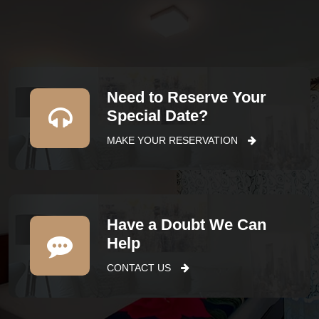
Need to Reserve Your
Special Date?
MAKE YOUR RESERVATION
Have a Doubt We Can
Help
CONTACT US