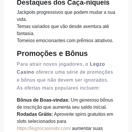
Destaques dos Caça-níqueis
Jackpots progressivos que podem mudar a sua
vida.
Temas variados que vão desde aventura até
fantasia.
Torneios emocionantes com prêmios atrativos.
Promoções e Bônus
Para atrair novos jogadores, o
Legzo
Casino
oferece uma série de promoções
e bônus que não devem ser ignorados.
As ofertas mais populares incluem:
Bônus de Boas-vindas:
Um generoso bônus
de inscrição que aumenta seu saldo inicial.
Rodadas Grátis:
Aproveite spins gratuitos em
slots selecionados para
https://legzocasinobr.com/
aumentar suas