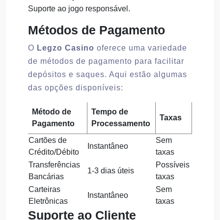
Suporte ao jogo responsável.
Métodos de Pagamento
O
Legzo Casino
oferece uma variedade
de métodos de pagamento para facilitar
depósitos e saques. Aqui estão algumas
das opções disponíveis:
Método de
Tempo de
Taxas
Pagamento
Processamento
Cartões de
Sem
Instantâneo
Crédito/Débito
taxas
Transferências
Possíveis
1-3 dias úteis
Bancárias
taxas
Carteiras
Sem
Instantâneo
Eletrônicas
taxas
Suporte ao Cliente