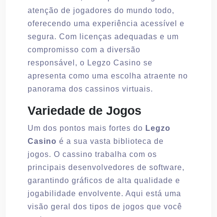
atenção de jogadores do mundo todo,
oferecendo uma experiência acessível e
segura. Com licenças adequadas e um
compromisso com a diversão
responsável, o Legzo Casino se
apresenta como uma escolha atraente no
panorama dos cassinos virtuais.
Variedade de Jogos
Um dos pontos mais fortes do
Legzo
Casino
é a sua vasta biblioteca de
jogos. O cassino trabalha com os
principais desenvolvedores de software,
garantindo gráficos de alta qualidade e
jogabilidade envolvente. Aqui está uma
visão geral dos tipos de jogos que você