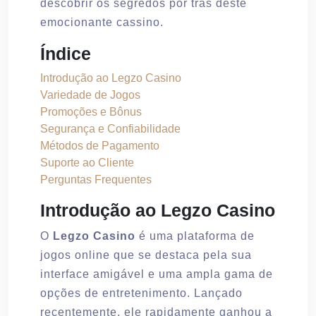
descobrir os segredos por trás deste
emocionante cassino.
Índice
Introdução ao Legzo Casino
Variedade de Jogos
Promoções e Bônus
Segurança e Confiabilidade
Métodos de Pagamento
Suporte ao Cliente
Perguntas Frequentes
Introdução ao Legzo Casino
O
Legzo Casino
é uma plataforma de
jogos online que se destaca pela sua
interface amigável e uma ampla gama de
opções de entretenimento. Lançado
recentemente, ele rapidamente ganhou a