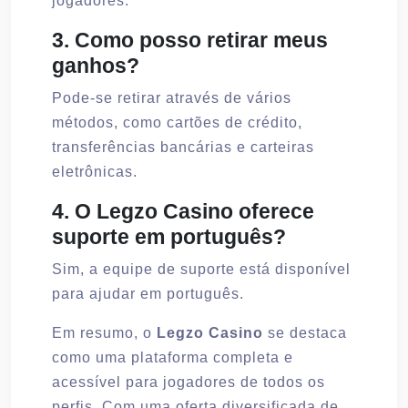
jogadores.
3. Como posso retirar meus
ganhos?
Pode-se retirar através de vários
métodos, como cartões de crédito,
transferências bancárias e carteiras
eletrônicas.
4. O Legzo Casino oferece
suporte em português?
Sim, a equipe de suporte está disponível
para ajudar em português.
Em resumo, o
Legzo Casino
se destaca
como uma plataforma completa e
acessível para jogadores de todos os
perfis. Com uma oferta diversificada de