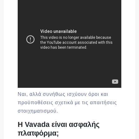
Ναι, αλλά συνήθως ισχύουν όροι και
προϋποθέσεις σχετικά με τις απαιτήσεις
στοιχηματισμού.
Η Vavada είναι ασφαλής
πλατφόρμα;