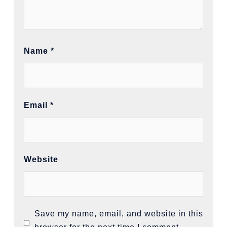
Name
*
Email
*
Website
Save my name, email, and website in this