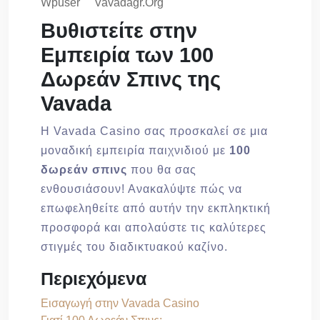
Wpuser
Vavadagr.org
Βυθιστείτε στην
Εμπειρία των 100
Δωρεάν Σπινς της
Vavada
Η Vavada Casino σας προσκαλεί σε μια
μοναδική εμπειρία παιχνιδιού με
100
δωρεάν σπινς
που θα σας
ενθουσιάσουν! Ανακαλύψτε πώς να
επωφεληθείτε από αυτήν την εκπληκτική
προσφορά και απολαύστε τις καλύτερες
στιγμές του διαδικτυακού καζίνο.
Περιεχόμενα
Εισαγωγή στην Vavada Casino